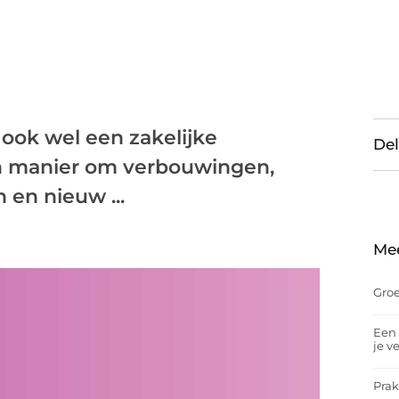
ook wel een zakelijke
Del
n manier om verbouwingen,
 en nieuw ...
Me
Groe
Een 
je v
Prak