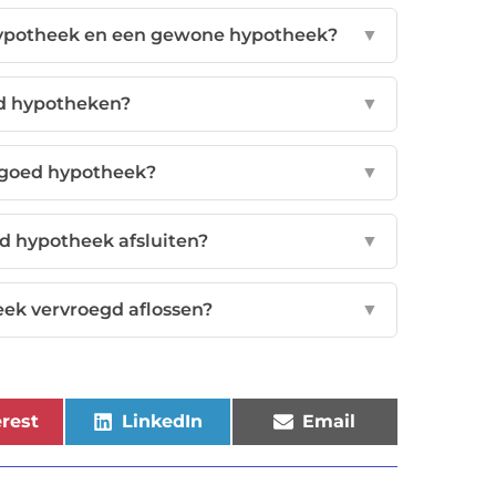
 hypotheek en een gewone hypotheek?
▼
ed hypotheken?
▼
tgoed hypotheek?
▼
ed hypotheek afsluiten?
▼
eek vervroegd aflossen?
▼
rest
LinkedIn
Email