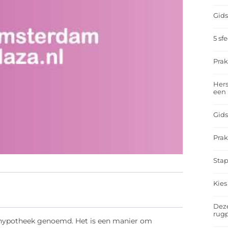
Gids
5 sf
Prak
Hers
een
Gids
Prak
Stap
Kies
Deze
rugp
 hypotheek genoemd. Het is een manier om