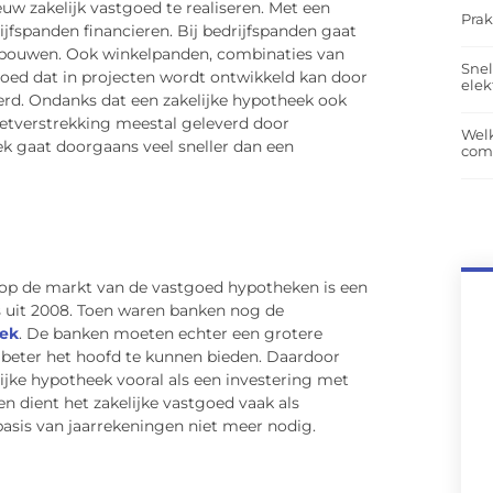
uw zakelijk vastgoed te realiseren. Met een
Prak
ijfspanden financieren. Bij bedrijfspanden gaat
rgebouwen. Ook winkelpanden, combinaties van
Snel
ed dat in projecten wordt ontwikkeld kan door
elek
erd. Ondanks dat een zakelijke hypotheek ook
etverstrekking meestal geleverd door
Wel
eek gaat doorgaans veel sneller dan een
com
 op de markt van de vastgoed hypotheken is een
is uit 2008. Toen waren banken nog de
ek
. De banken moeten echter een grotere
 beter het hoofd te kunnen bieden. Daardoor
ijke hypotheek vooral als een investering met
 dient het zakelijke vastgoed vaak als
asis van jaarrekeningen niet meer nodig.