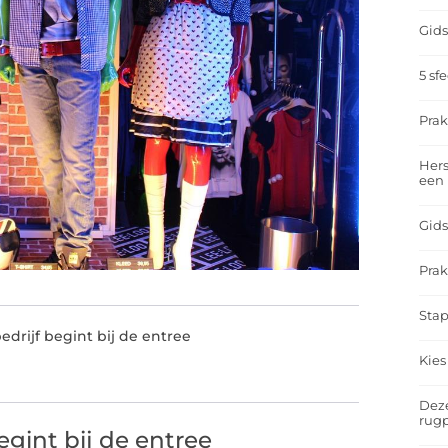
Gids
5 sf
Prak
Hers
een
Gids
Prak
Stap
edrijf begint bij de entree
Kies
Deze
rugp
egint bij de entree