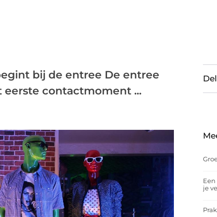
begint bij de entree De entree
Del
t eerste contactmoment ...
Me
Groe
Een 
je v
Prak