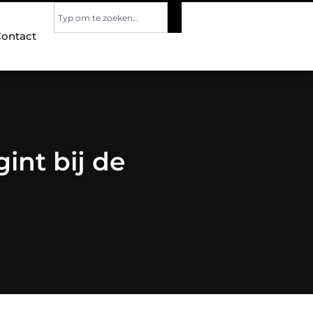
ontact
int bij de