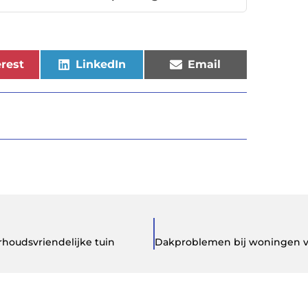
rest
LinkedIn
Email
houdsvriendelijke tuin