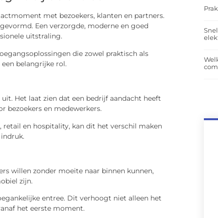
Prak
ntactmoment met bezoekers, klanten en partners.
uk gevormd. Een verzorgde, moderne en goed
Snel
ionele uitstraling.
elek
oegangsoplossingen die zowel praktisch als
Wel
een belangrijke rol.
com
uit. Het laat zien dat een bedrijf aandacht heeft
oor bezoekers en medewerkers.
 retail en hospitality, kan dit het verschil maken
 indruk.
kers willen zonder moeite naar binnen kunnen,
biel zijn.
gankelijke entree. Dit verhoogt niet alleen het
vanaf het eerste moment.