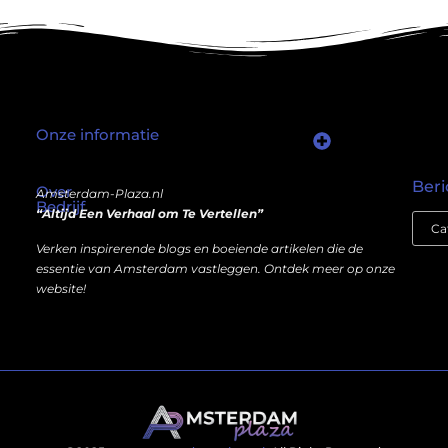
Onze informatie
Wat als er een marktplaats bestond waar je online autoriteit kunt inkopen?
Kun je écht geld verdienen met een website? Ja — maar niet op de manier die je misschien denkt.
Beri
Over
Amsterdam-Plaza.nl
Bedrijf
“Altijd Een Verhaal om Te Vertellen”
Verken inspirerende blogs en boeiende artikelen die de
essentie van Amsterdam vastleggen. Ontdek meer op onze
website!