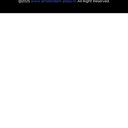
@2025
www.amsterdam-plaza.nl
. All Right Reserved.