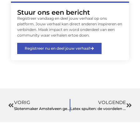
Stuur ons een bericht
Registreer vandaag en deel jouw verhaal op ons
platform. Jouw verhaal kan direct anderen inspireren en
verbinden. Maak impact en word onderdeel van een
community waar verhalen ertoe doen.
Registreer nu en deel jouw verhaal!
VORIG
VOLGENDE
Slotenmaker Amstelveen geeft advies over moderne deurbeveiliging
Latex spuiten: de voordelen van strak, snel en voordelig schilderwerk