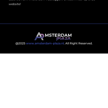
website!
@2025
www.amsterdam-plaza.nl
. All Right Reserved.