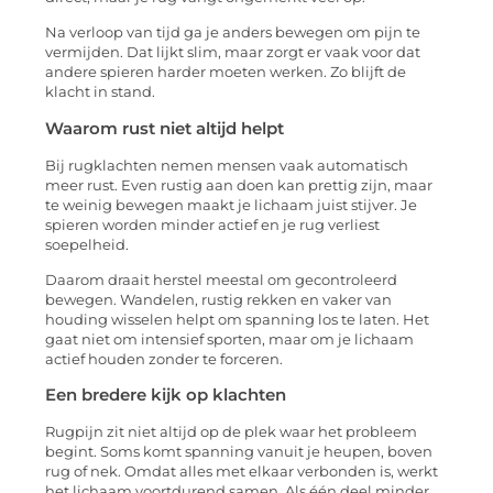
Na verloop van tijd ga je anders bewegen om pijn te
vermijden. Dat lijkt slim, maar zorgt er vaak voor dat
andere spieren harder moeten werken. Zo blijft de
klacht in stand.
Waarom rust niet altijd helpt
Bij rugklachten nemen mensen vaak automatisch
meer rust. Even rustig aan doen kan prettig zijn, maar
te weinig bewegen maakt je lichaam juist stijver. Je
spieren worden minder actief en je rug verliest
soepelheid.
Daarom draait herstel meestal om gecontroleerd
bewegen. Wandelen, rustig rekken en vaker van
houding wisselen helpt om spanning los te laten. Het
gaat niet om intensief sporten, maar om je lichaam
actief houden zonder te forceren.
Een bredere kijk op klachten
Rugpijn zit niet altijd op de plek waar het probleem
begint. Soms komt spanning vanuit je heupen, boven
rug of nek. Omdat alles met elkaar verbonden is, werkt
het lichaam voortdurend samen. Als één deel minder