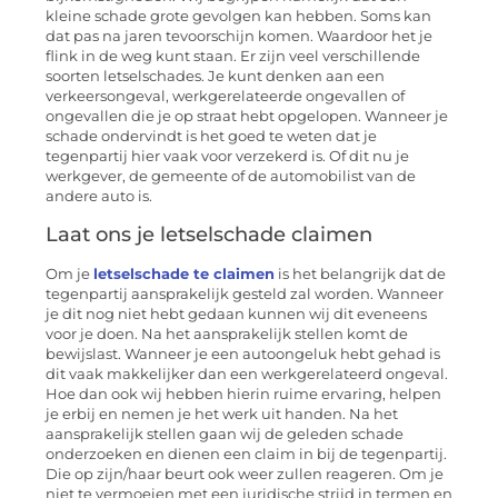
kleine schade grote gevolgen kan hebben. Soms kan
dat pas na jaren tevoorschijn komen. Waardoor het je
flink in de weg kunt staan. Er zijn veel verschillende
soorten letselschades. Je kunt denken aan een
verkeersongeval, werkgerelateerde ongevallen of
ongevallen die je op straat hebt opgelopen. Wanneer je
schade ondervindt is het goed te weten dat je
tegenpartij hier vaak voor verzekerd is. Of dit nu je
werkgever, de gemeente of de automobilist van de
andere auto is.
Laat ons je letselschade claimen
Om je
letselschade te claimen
is het belangrijk dat de
tegenpartij aansprakelijk gesteld zal worden. Wanneer
je dit nog niet hebt gedaan kunnen wij dit eveneens
voor je doen. Na het aansprakelijk stellen komt de
bewijslast. Wanneer je een autoongeluk hebt gehad is
dit vaak makkelijker dan een werkgerelateerd ongeval.
Hoe dan ook wij hebben hierin ruime ervaring, helpen
je erbij en nemen je het werk uit handen. Na het
aansprakelijk stellen gaan wij de geleden schade
onderzoeken en dienen een claim in bij de tegenpartij.
Die op zijn/haar beurt ook weer zullen reageren. Om je
niet te vermoeien met een juridische strijd in termen en