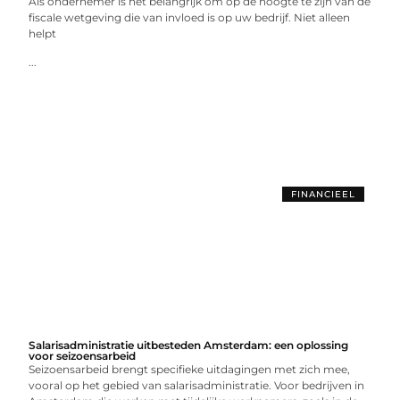
Als ondernemer is het belangrijk om op de hoogte te zijn van de
fiscale wetgeving die van invloed is op uw bedrijf. Niet alleen
helpt
...
FINANCIEEL
Salarisadministratie uitbesteden Amsterdam: een oplossing
voor seizoensarbeid
Seizoensarbeid brengt specifieke uitdagingen met zich mee,
vooral op het gebied van salarisadministratie. Voor bedrijven in