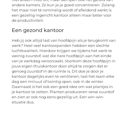
andere kamers. Zo kun je je goed concentreren. Zolang
het maar niet té rommelig wordt of afleidend werkt is
een gezellig ingericht kantoor alleen maar beter voor
de productiviteit.
Een gezond kantoor
Heb jij ook altijd last van hoofdpijn als je terugkomt van
werk? Heel veel kantoorpanden hebben een slechte
luchtkwaliteit. Hierdoor krijgen we tijdens het werk te
weinig zuurstof, wat die nare hoofdpijn aan het einde
van je werkdag veroorzaakt. Voorkom deze hoofdpijn in
jouw eigen thuiskantoor door altijd te zorgen dat er
genoeg zuurstof in de ruimte is. Dit doe je door je
kantoor dagelijks even te ventileren; laat het raam elke
dag een minuut of twintig open, ook in de winter.
Daarnaast is het ook een goed idee om wat plantjes in
je kantoor te zetten. Planten produceren verse zuurstof
en zien er ook nog eens gezellig uit. Een win-win-
situatie dus.