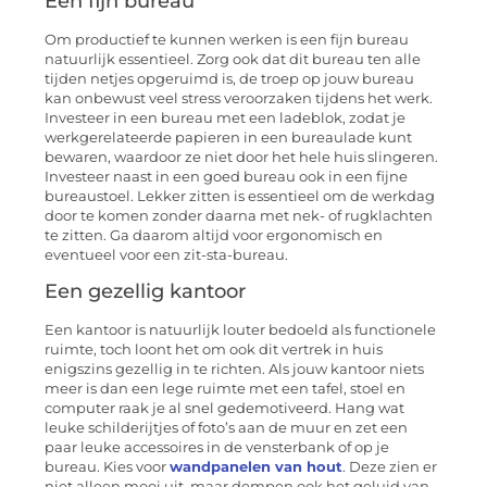
Een fijn bureau
Om productief te kunnen werken is een fijn bureau
natuurlijk essentieel. Zorg ook dat dit bureau ten alle
tijden netjes opgeruimd is, de troep op jouw bureau
kan onbewust veel stress veroorzaken tijdens het werk.
Investeer in een bureau met een ladeblok, zodat je
werkgerelateerde papieren in een bureaulade kunt
bewaren, waardoor ze niet door het hele huis slingeren.
Investeer naast in een goed bureau ook in een fijne
bureaustoel. Lekker zitten is essentieel om de werkdag
door te komen zonder daarna met nek- of rugklachten
te zitten. Ga daarom altijd voor ergonomisch en
eventueel voor een zit-sta-bureau.
Een gezellig kantoor
Een kantoor is natuurlijk louter bedoeld als functionele
ruimte, toch loont het om ook dit vertrek in huis
enigszins gezellig in te richten. Als jouw kantoor niets
meer is dan een lege ruimte met een tafel, stoel en
computer raak je al snel gedemotiveerd. Hang wat
leuke schilderijtjes of foto’s aan de muur en zet een
paar leuke accessoires in de vensterbank of op je
bureau. Kies voor
wandpanelen van hout
. Deze zien er
niet alleen mooi uit, maar dempen ook het geluid van