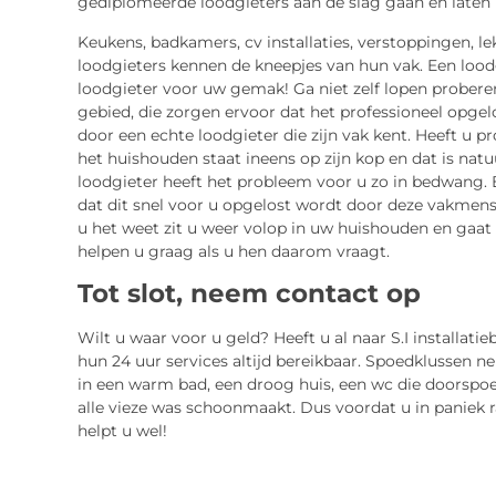
gediplomeerde loodgieters aan de slag gaan en laten u
Keukens, badkamers, cv installaties, verstoppingen, l
loodgieters kennen de kneepjes van hun vak. Een lood
loodgieter voor uw gemak! Ga niet zelf lopen probere
gebied, die zorgen ervoor dat het professioneel opgelo
door een echte loodgieter die zijn vak kent. Heeft u
het huishouden staat ineens op zijn kop en dat is natuu
loodgieter heeft het probleem voor u zo in bedwang. 
dat dit snel voor u opgelost wordt door deze vakmense
u het weet zit u weer volop in uw huishouden en gaat 
helpen u graag als u hen daarom vraagt.
Tot slot, neem contact op
Wilt u waar voor u geld? Heeft u al naar S.I installat
hun 24 uur services altijd bereikbaar. Spoedklussen n
in een warm bad, een droog huis, een wc die doorspo
alle vieze was schoonmaakt. Dus voordat u in paniek ra
helpt u wel!