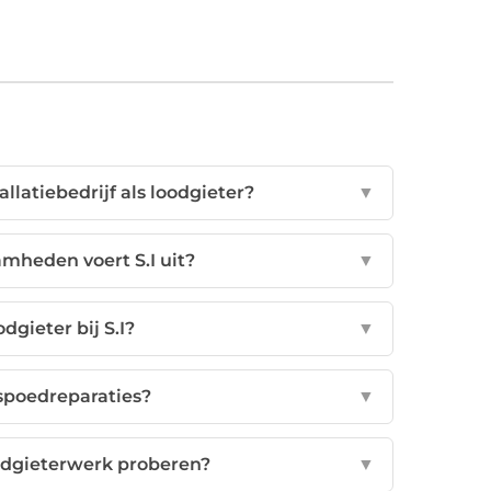
allatiebedrijf als loodgieter?
▼
mheden voert S.I uit?
▼
dgieter bij S.I?
▼
 spoedreparaties?
▼
odgieterwerk proberen?
▼