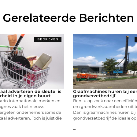
Gerelateerde Berichten
BEDRIJVEN
al adverteren dé sleutel is
Graafmachines huren bij ee
rheid in je eigen buurt
grondverzetbedrijf
aarin internationale merken en
Bent u op zoek naar een efficië
gnes vaak het nieuws
om grondwerkzaamheden uit te
vergeten ondernemers soms de
Dan is graafmachines huren bij
aal adverteren. Toch is juist die
grondverzetbedrijf de ideale op
...