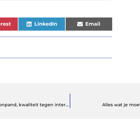
rest
LinkedIn
Email
Schoonmaakhulp nodig? Schoonmaakbedrijf Schoonpand, kwaliteit tegen interessante voorwaarden!
Alles wat je mo