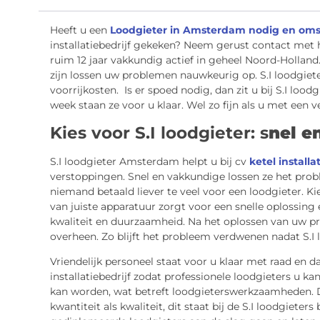
Heeft u een
Loodgieter in Amsterdam nodig en om
installatiebedrijf gekeken? Neem gerust contact met he
ruim 12 jaar vakkundig actief in geheel Noord-Holland
zijn lossen uw problemen nauwkeurig op. S.I loodgiet
voorrijkosten. Is er spoed nodig, dan zit u bij S.I loo
week staan ze voor u klaar. Wel zo fijn als u met een v
Kies voor S.I loodgieter: s
nel e
S.I loodgieter Amsterdam helpt u bij cv
ketel installa
verstoppingen. Snel en vakkundige lossen ze het proble
niemand betaald liever te veel voor een loodgieter. Kie
van juiste apparatuur zorgt voor een snelle oplossing 
kwaliteit en duurzaamheid. Na het oplossen van uw p
overheen. Zo blijft het probleem verdwenen nadat S.I 
Vriendelijk personeel staat voor u klaar met raad en d
installatiebedrijf zodat professionele loodgieters u ka
kan worden, wat betreft loodgieterswerkzaamheden. Da
kwantiteit als kwaliteit, dit staat bij de S.I loodgiete