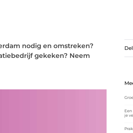
terdam nodig en omstreken?
Del
allatiebedrijf gekeken? Neem
Me
Groe
Een 
je v
Prak