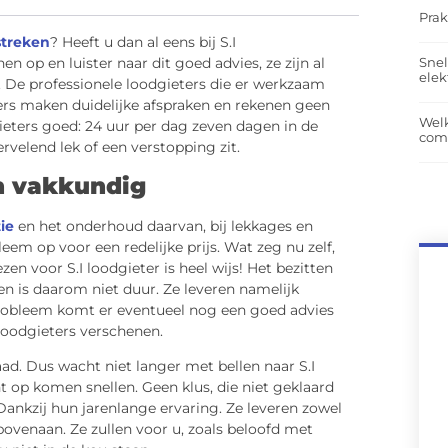
Prak
streken
? Heeft u dan al eens bij S.I
Snel
n op en luister naar dit goed advies, ze zijn al
elek
. De professionele loodgieters die er werkzaam
ers maken duidelijke afspraken en rekenen geen
Wel
dgieters goed: 24 uur per dag zeven dagen in de
com
ervelend lek of een verstopping zit.
n vakkundig
tie
en het onderhoud daarvan, bij lekkages en
em op voor een redelijke prijs. Wat zeg nu zelf,
zen voor S.I loodgieter is heel wijs! Het bezitten
en is daarom niet duur. Ze leveren namelijk
robleem komt er eventueel nog een goed advies
loodgieters verschenen.
aad. Dus wacht niet langer met bellen naar S.I
nt op komen snellen. Geen klus, die niet geklaard
nkzij hun jarenlange ervaring. Ze leveren zowel
rs bovenaan. Ze zullen voor u, zoals beloofd met