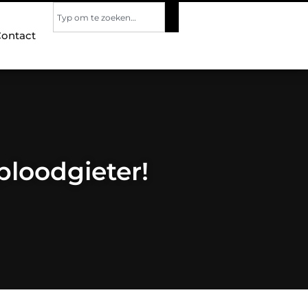
ontact
oploodgieter!