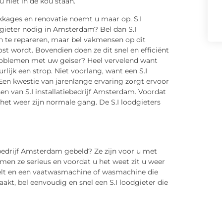
 niet in de kou staan.
ekkages en renovatie noemt u maar op. S.I
gieter nodig in Amsterdam? Bel dan S.I
n te repareren, maar bel vakmensen op dit
st wordt. Bovendien doen ze dit snel en efficiënt
 problemen met uw geiser? Heel vervelend want
rlijk een strop. Niet voorlang, want een S.I
Een kwestie van jarenlange ervaring zorgt ervoor
n van S.I installatiebedrijf Amsterdam. Voordat
het weer zijn normale gang. De S.I loodgieters
iebedrijf Amsterdam gebeld? Ze zijn voor u met
emen ze serieus en voordat u het weet zit u weer
elt en een vaatwasmachine of wasmachine die
akt, bel eenvoudig en snel een S.I loodgieter die