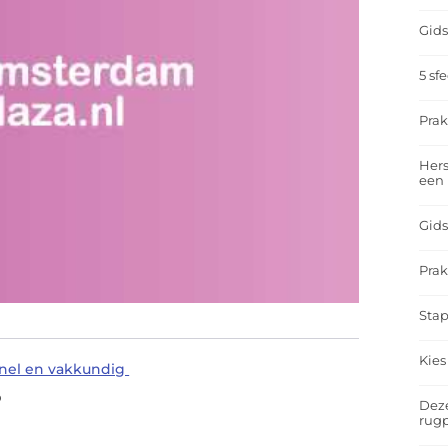
Gids
5 sf
Prak
Hers
een
Gids
Prak
Stap
Kies
 snel en vakkundig
p
Deze
rugp