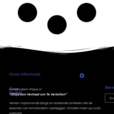
Onze informatie
Wat als er een marktplaats bestond waar je online autoriteit kunt inkopen?
Kun je écht geld verdienen met een website? Ja — maar niet op de manier die je misschien denkt.
Beri
Over
Amsterdam-Plaza.nl
Bedrijf
“Altijd Een Verhaal om Te Vertellen”
Verken inspirerende blogs en boeiende artikelen die de
essentie van Amsterdam vastleggen. Ontdek meer op onze
website!