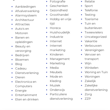
Fotografie
Relatie
Geschenken
Sport
Aanbiedingen
Gezondheid
Telefonie
Afvalverwerking
Groothandel
Testing
Alarmsysteem
Hobby en vrije
Toerisme
Architectuur
tijd
Tuin en
Attracties
Horeca
buitenleven
Auto's en
Huishoudelijk
Tweewielers
Motoren
Industrie
Uncategorized
Banen en
Internet
Vakantie
opleidingen
Internet
Verbouwen
Beauty en
marketing
Verenigingen
verzorging
Kinderen
Vervoer en
Bedrijven
Management
transport
Bloemen
Marketing
Wijn
Blog
Media
Winkelen
Cadeau
Meubels
Woning en Tuin
Dienstverlening
Mode en
Woningen
Dieren
Kleding
Zakelijk
Electronica en
Muziek
Zakelijke
Computers
Onderwijs
dienstverlening
Energie
Particuliere
Zorg
Entertainment
dienstverlening
ZZP
Eten en drinken