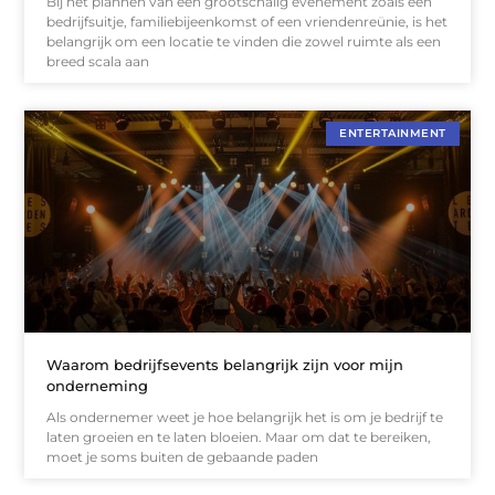
Bij het plannen van een grootschalig evenement zoals een
bedrijfsuitje, familiebijeenkomst of een vriendenreünie, is het
belangrijk om een locatie te vinden die zowel ruimte als een
breed scala aan
ENTERTAINMENT
Waarom bedrijfsevents belangrijk zijn voor mijn
onderneming
Als ondernemer weet je hoe belangrijk het is om je bedrijf te
laten groeien en te laten bloeien. Maar om dat te bereiken,
moet je soms buiten de gebaande paden