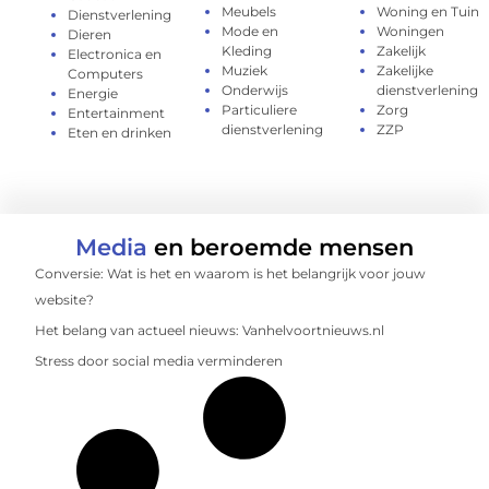
Meubels
Woning en Tuin
Dienstverlening
Mode en
Woningen
Dieren
Kleding
Zakelijk
Electronica en
Muziek
Zakelijke
Computers
Onderwijs
dienstverlening
Energie
Particuliere
Zorg
Entertainment
dienstverlening
ZZP
Eten en drinken
Media
en beroemde mensen
Conversie: Wat is het en waarom is het belangrijk voor jouw
website?
Het belang van actueel nieuws: Vanhelvoortnieuws.nl
Stress door social media verminderen