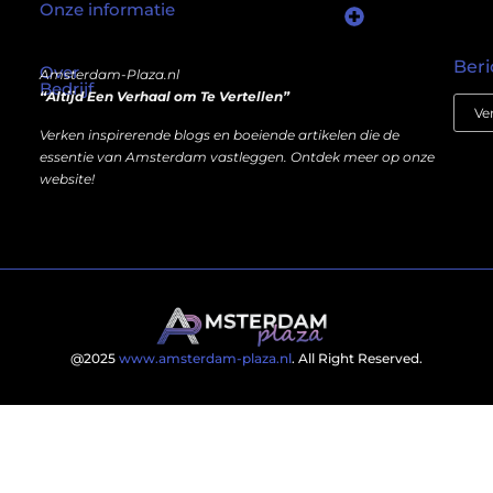
Onze informatie
Wat als er een marktplaats bestond waar je online autoriteit kunt inkopen?
Kun je écht geld verdienen met een website? Ja — maar niet op de manier die je misschien denkt.
Beri
Over
Amsterdam-Plaza.nl
Bedrijf
“Altijd Een Verhaal om Te Vertellen”
Verken inspirerende blogs en boeiende artikelen die de
essentie van Amsterdam vastleggen. Ontdek meer op onze
website!
@2025
www.amsterdam-plaza.nl
. All Right Reserved.