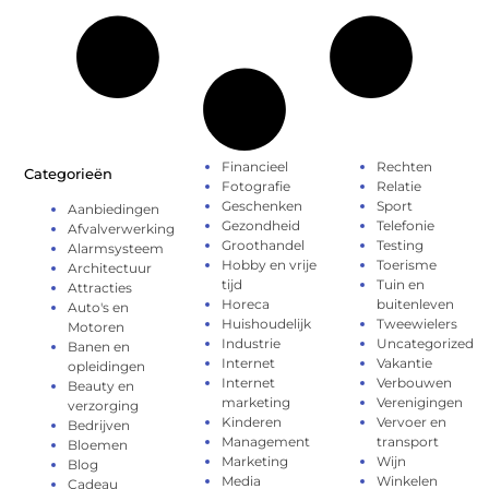
Financieel
Rechten
Categorieën
Fotografie
Relatie
Geschenken
Sport
Aanbiedingen
Gezondheid
Telefonie
Afvalverwerking
Groothandel
Testing
Alarmsysteem
Hobby en vrije
Toerisme
Architectuur
tijd
Tuin en
Attracties
Horeca
buitenleven
Auto's en
Huishoudelijk
Tweewielers
Motoren
Industrie
Uncategorized
Banen en
Internet
Vakantie
opleidingen
Internet
Verbouwen
Beauty en
marketing
Verenigingen
verzorging
Kinderen
Vervoer en
Bedrijven
Management
transport
Bloemen
Marketing
Wijn
Blog
Media
Winkelen
Cadeau