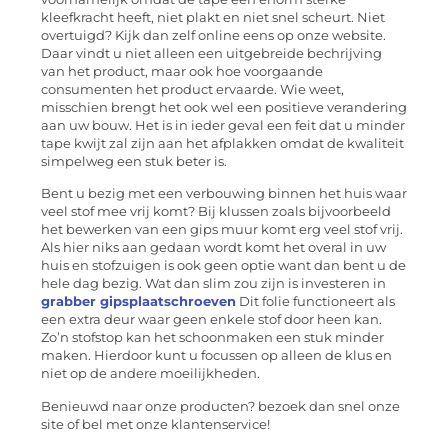
kleefkracht heeft, niet plakt en niet snel scheurt. Niet
overtuigd? Kijk dan zelf online eens op onze website.
Daar vindt u niet alleen een uitgebreide bechrijving
van het product, maar ook hoe voorgaande
consumenten het product ervaarde. Wie weet,
misschien brengt het ook wel een positieve verandering
aan uw bouw. Het is in ieder geval een feit dat u minder
tape kwijt zal zijn aan het afplakken omdat de kwaliteit
simpelweg een stuk beter is.
Bent u bezig met een verbouwing binnen het huis waar
veel stof mee vrij komt? Bij klussen zoals bijvoorbeeld
het bewerken van een gips muur komt erg veel stof vrij.
Als hier niks aan gedaan wordt komt het overal in uw
huis en stofzuigen is ook geen optie want dan bent u de
hele dag bezig. Wat dan slim zou zijn is investeren in
grabber gipsplaatschroeven
Dit folie functioneert als
een extra deur waar geen enkele stof door heen kan.
Zo’n stofstop kan het schoonmaken een stuk minder
maken. Hierdoor kunt u focussen op alleen de klus en
niet op de andere moeilijkheden.
Benieuwd naar onze producten? bezoek dan snel onze
site of bel met onze klantenservice!