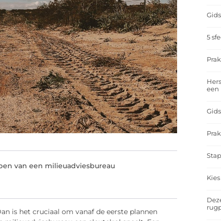
Gids
5 sf
Prak
Hers
een
Gids
Prak
Stap
pen van een milieuadviesbureau
Kies
Deze
rugp
an is het cruciaal om vanaf de eerste plannen