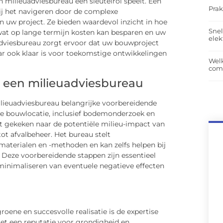
 milieuadviesbureau een sleutelrol speelt. Een
Prak
bij het navigeren door de complexe
 uw project. Ze bieden waardevol inzicht in hoe
Snel
at op lange termijn kosten kan besparen en uw
elek
adviesbureau zorgt ervoor dat uw bouwproject
ar ook klaar is voor toekomstige ontwikkelingen
Wel
com
 een milieuadviesbureau
ilieuadviesbureau belangrijke voorbereidende
de bouwlocatie, inclusief bodemonderzoek en
t gekeken naar de potentiële milieu-impact van
ot afvalbeheer. Het bureau stelt
aterialen en -methoden en kan zelfs helpen bij
Deze voorbereidende stappen zijn essentieel
 minimaliseren van eventuele negatieve effecten
roene en succesvolle realisatie is de expertise
et een reputatie voor grondigheid en