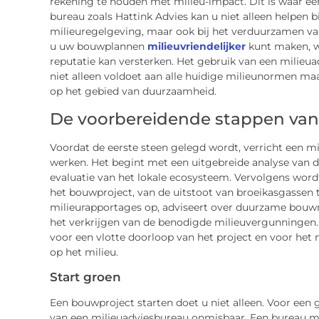
rekening te houden met milieu-impact. Dit is waar een
bureau zoals Hattink Advies kan u niet alleen helpen 
milieuregelgeving, maar ook bij het verduurzamen van
u uw bouwplannen
milieuvriendelijker
kunt maken, w
reputatie kan versterken. Het gebruik van een milieu
niet alleen voldoet aan alle huidige milieunormen ma
op het gebied van duurzaamheid.
De voorbereidende stappen van
Voordat de eerste steen gelegd wordt, verricht een m
werken. Het begint met een uitgebreide analyse van 
evaluatie van het lokale ecosysteem. Vervolgens word
het bouwproject, van de uitstoot van broeikasgassen t
milieurapportages op, adviseert over duurzame bouwm
het verkrijgen van de benodigde milieuvergunningen. 
voor een vlotte doorloop van het project en voor het
op het milieu.
Start groen
Een bouwproject starten doet u niet alleen. Voor een g
van een milieuadviesbureau onmisbaar. Een bureau m