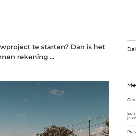
project te starten? Dan is het
Del
nen rekening ...
Me
Groe
Een 
je v
Prak