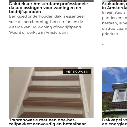
Dakdekker Amsterdam: professionele
Stukadoor, e
dakoplossingen voor woningen en
in Amsterd
bedrijfspanden
In een stad a
Een goed onderhouden dak is essentieel
panden en mo
voor de bescherming, het comfort en de
bestaan, is 
waarde van uw woning of bedrijfspand.
en duurzaam
Woont of werkt u in Amsterdam
prioriteit.
...
...
VERBOUWEN
Traprenovatie met een doe-het-
Dakkapel ve
zelfpakket: eenvoudig en betaalbaar
en energiez