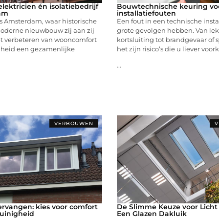
lektricien én isolatiebedrijf
Bouwtechnische keuring v
am
installatiefouten
ls Amsterdam, waar historische
Een fout in een technische insta
derne nieuwbouw zij aan zij
grote gevolgen hebben. Van le
het verbeteren van wooncomfort
kortsluiting tot brandgevaar of 
heid een gezamenlijke
het zijn risico’s die u liever voo
...
VERBOUWEN
V
rvangen: kies voor comfort
De Slimme Keuze voor Licht
uinigheid
Een Glazen Dakluik