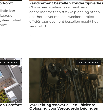
oorkomt
Zandcement bestellen zonder tijdverlies
Of u nu een stratenmaker bent, een
llatie kan
aannemer met een strakke planning of een
kkages en
doe-het-zelver met een weekendproject:
systeemuitval,
efficiënt zandcement bestellen maakt het
rkomt.
verschil. U
...
ERBOUWEN
VERBOUWEN
 en Comfort:
VSR Leidingrenovatie: Een Efficiënte
Oplossing voor Verouderde Leidingen