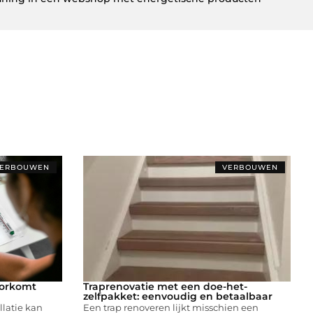
ERBOUWEN
VERBOUWEN
oorkomt
Traprenovatie met een doe-het-
zelfpakket: eenvoudig en betaalbaar
llatie kan
Een trap renoveren lijkt misschien een