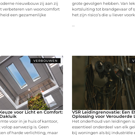
derne nieuwbouw zij aan zij
grote gevolgen hebben. Van le
het verbeteren van wooncomfort
kortsluiting tot brandgevaar of 
heid een gezamenlijke
het zijn risico’s die u liever voo
...
VERBOUWEN
V
euze voor Licht en Comfort:
VSR Leidingrenovatie: Een Ef
Dakluik
Oplossing voor Verouderde 
imte voor in je huis of kantoor,
Het onderhoud van leidingen is
 volop aanwezig is. Geen
essentieel onderdeel van elk g
en of harde verlichting, maar
bij woningen als bij industriële