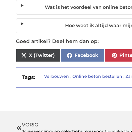
Wat is het voordeel van online bet
Hoe weet ik altijd waar mijn
Goed artikel? Deel hem dan op:
X (Twitter)
Facebook
Pinte
Verbouwen
,
Online beton bestellen
,
Za
Tags:
VORIG
Jouw werving- en selectiebureau voor tijdelijke ver