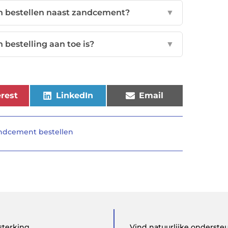
on bestellen naast zandcement?
▼
 bestelling aan toe is?
▼
rest
LinkedIn
Email
ndcement bestellen
sterking
Vind natuurlijke onderst