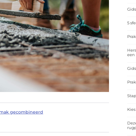
Gids
5 sf
Prak
Hers
een
Gids
Prak
Stap
Kies
gemak gecombineerd
Deze
rugp