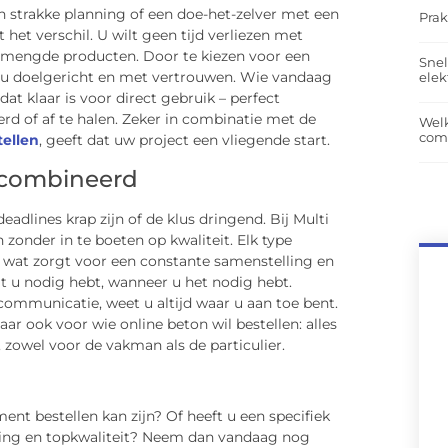
 strakke planning of een doe-het-zelver met een
Prak
het verschil. U wilt geen tijd verliezen met
gemengde producten. Door te kiezen voor een
Snel
rkt u doelgericht en met vertrouwen. Wie vandaag
elek
t klaar is voor direct gebruik – perfect
d of af te halen. Zeker in combinatie met de
Wel
com
tellen
, geeft dat uw project een vliegende start.
ecombineerd
adlines krap zijn of de klus dringend. Bij Multi
 zonder in te boeten op kwaliteit. Elk type
at zorgt voor een constante samenstelling en
t u nodig hebt, wanneer u het nodig hebt.
communicatie, weet u altijd waar u aan toe bent.
ar ook voor wie online beton wil bestellen: alles
zowel voor de vakman als de particulier.
ent bestellen kan zijn? Of heeft u een specifiek
vering en topkwaliteit? Neem dan vandaag nog