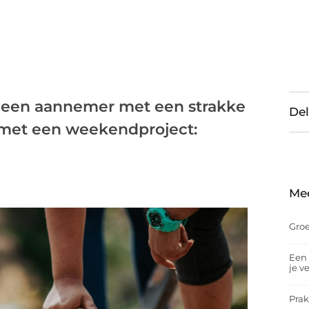
, een aannemer met een strakke
Del
 met een weekendproject:
Me
Groe
Een 
je v
Prak