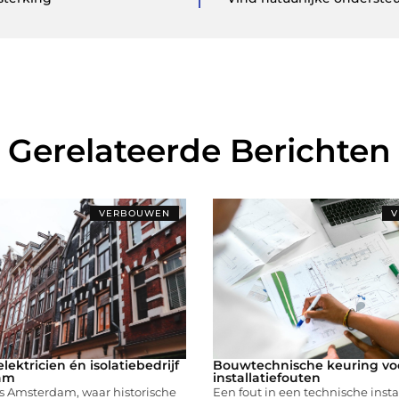
Gerelateerde Berichten
VERBOUWEN
V
lektricien én isolatiebedrijf
Bouwtechnische keuring v
am
installatiefouten
ls Amsterdam, waar historische
Een fout in een technische insta