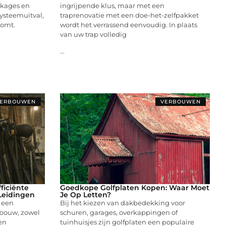
kkages en
ingrijpende klus, maar met een
systeemuitval,
traprenovatie met een doe-het-zelfpakket
rkomt.
wordt het verrassend eenvoudig. In plaats
van uw trap volledig
...
ERBOUWEN
VERBOUWEN
ficiënte
Goedkope Golfplaten Kopen: Waar Moet
Leidingen
Je Op Letten?
 een
Bij het kiezen van dakbedekking voor
ebouw, zowel
schuren, garages, overkappingen of
 en
tuinhuisjes zijn golfplaten een populaire