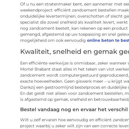
Of u nu een stratenmaker bent, een aannemer met een
weekendproject: efficiënt zandcement bestellen maakt 
onduidelijke levertermijnen, overschotten of slecht 
specialist die zowel snelheid als kwaliteit levert, we
nog zandcement bestelt, kan rekenen op een product da
gemengd, afgestemd op uw toepassing en snel gelever
mogelijkheid om ook eenvoudig
online beton te bes
Kwaliteit, snelheid en gemak g
Een efficiënte werkwijze is onmisbaar, zeker wanneer de
Mortel Brabant staat alles in het teken van vlot werken
zandcement wordt computergestuurd geproduceerd, w
exacte hoeveelheden. Geen giswerk meer – u krijgt wa
Dankzij een gestroomlijnd bestelproces en duidelijke 
En dat geldt niet alleen voor zandcement bestellen, ma
is afgestemd op gemak, snelheid en betrouwbaarheid, 
Bestel vandaag nog en ervaar het verschil
Wilt u zelf ervaren hoe eenvoudig en efficiënt zandcem
project waarbij u zeker wilt zijn van een correcte le