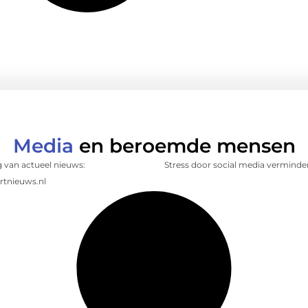
Media
en beroemde mensen
 van actueel nieuws:
Stress door social media verminde
rtnieuws.nl