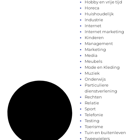
Hobby en vrije tijd
Horeca
Huishoudelijk
Industrie
Internet
Internet marketing
Kinderen
Management
Marketing
Media
Meubels
Mode en Kleding
Muziek
Onderwijs
Particuliere
dienstverlening
Rechten
Relatie
Sport
Telefonie
Testing
Toerisme
Tuin en buitenleven
Tweewielers