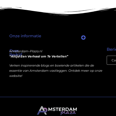
Onze informatie
Wat als er een marktplaats bestond waar je online autoriteit kunt inkopen?
Kun je écht geld verdienen met een website? Ja — maar niet op de manier die je misschien denkt.
Beri
Over
Amsterdam-Plaza.nl
Bedrijf
“Altijd Een Verhaal om Te Vertellen”
Verken inspirerende blogs en boeiende artikelen die de
essentie van Amsterdam vastleggen. Ontdek meer op onze
website!