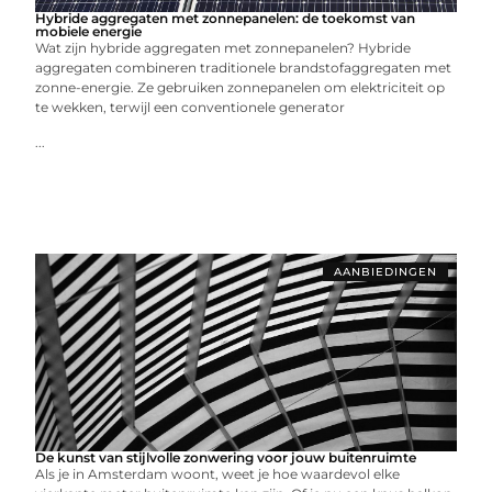
Hybride aggregaten met zonnepanelen: de toekomst van
mobiele energie
Wat zijn hybride aggregaten met zonnepanelen? Hybride
aggregaten combineren traditionele brandstofaggregaten met
zonne-energie. Ze gebruiken zonnepanelen om elektriciteit op
te wekken, terwijl een conventionele generator
...
AANBIEDINGEN
De kunst van stijlvolle zonwering voor jouw buitenruimte
Als je in Amsterdam woont, weet je hoe waardevol elke