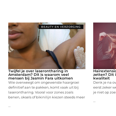
BEAUTY EN VERZORGING
Twijfel je over laserontharing in
Hairextensi
Amsterdam? Dit is waarom veel
zetten? Dit 
mensen bij Jasmin Fara uitkomen
kwaliteit
Wie overweegt om ongewenste haargroei
Denk je na ov
definitief aan te pakken, komt vaak uit bij
eerst zeker w
laserontharing. Vooral voor zones zoals
je niet op zoe
benen, oksels of bikinilijn kiezen steeds meer
...
...