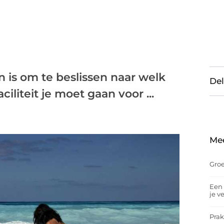
 is om te beslissen naar welk
Del
iliteit je moet gaan voor ...
Me
Groe
Een 
je v
Prak