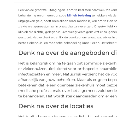
Een van de grootste uitdagingen is om te beslissen naar welk ziekenh
behandeling en om een ​​gunstige
kliniek beleving
te hebben. Als de
uitgegeven geld, hoeft men alleen maar rond te kijken om te zien ho
ziekte niet geneest, maar in plaats daarvan verergert. Ongetwijfeld
kliniek die dichtbij gelegen is. Overweeg vervolgens wat er zal geb
gestuurd. Het verdient eigenlijk de voorkeur om alvast wat advies in te
beste ziekenhuis- en medische behandeling kunt kiezen. Dat scheelt
Denk na over de aangeboden d
Het is belangrijk om na te gaan dat sommige ziekenhu
er ziekenhuizen uitsluitend voor orthopedie, kraamkli
infectieziekten en meer. Natuurlijk verdient het de vo
afhankelijk van jouw behoeften. Maar als er geen bepaa
betekenen dat je een openbaar ziekenhuis moet bezoek
medische professionals over het algemeen voldoende 
te behandelen. Het wordt sterk aangeraden om er een t
Denk na over de locaties
Het is altijd geruststellend als je dicht bij het ziekenh