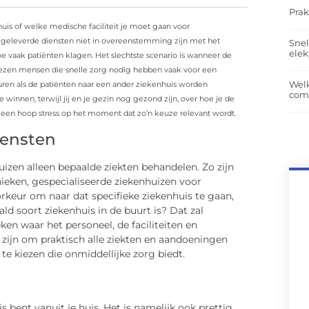
Prak
uis of welke medische faciliteit je moet gaan voor
 geleverde diensten niet in overeenstemming zijn met het
Snel
elek
e vaak patiënten klagen. Het slechtste scenario is wanneer de
 kiezen mensen die snelle zorg nodig hebben vaak voor een
Wel
euren als de patiënten naar een ander ziekenhuis worden
com
 winnen, terwijl jij en je gezin nog gezond zijn, over hoe je de
 een hoop stress op het moment dat zo’n keuze relevant wordt.
iensten
izen alleen bepaalde ziekten behandelen. Zo zijn
nieken, gespecialiseerde ziekenhuizen voor
orkeur om naar dat specifieke ziekenhuis te gaan,
ld soort ziekenhuis in de buurt is? Dat zal
en waar het personeel, de faciliteiten en
zijn om praktisch alle ziekten en aandoeningen
e kiezen die onmiddellijke zorg biedt.
uis bent vanuit je huis. Het is namelijk ook prettig