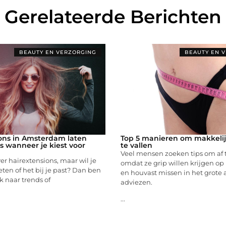
Gerelateerde Berichten
BEAUTY EN VERZORGING
BEAUTY EN 
ons in Amsterdam laten
Top 5 manieren om makkelijk
is wanneer je kiest voor
te vallen
Veel mensen zoeken tips om af t
er hairextensions, maar wil je
omdat ze grip willen krijgen o
eten of het bij je past? Dan ben
en houvast missen in het grote
k naar trends of
adviezen.
...