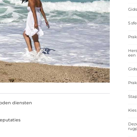
Gids
5 sf
Prak
Hers
een
Gids
Prak
Stap
oden diensten
Kies
eputaties
Deze
rugp