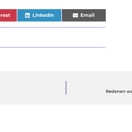
rest
LinkedIn
Email
Redenen waa