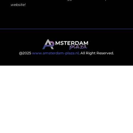
website!
@2025
www.amsterdam-plaza.nl
. All Right Reserved.