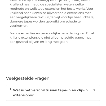
extensions op alle haartypes. Of je nu fijn, dik, steil of
krullend haar hebt, de specialisten weten welke
methode en welk type extension het beste werkt. Voor
krullend haar kiezen ze bijvoorbeeld extensions met
een vergelijkbare textuur, terwijl voor fijn haar lichtere,
dunnere tapes worden gebruikt om schade te
voorkomen.
Met de expertise en persoonlijke benadering van Brush
krijg je extensions die niet alleen prachtig ogen, maar
ook gezond blijven en lang meegaan.
Veelgestelde vragen
Wat is het verschil tussen tape-in en clip-in
▼
extensions?