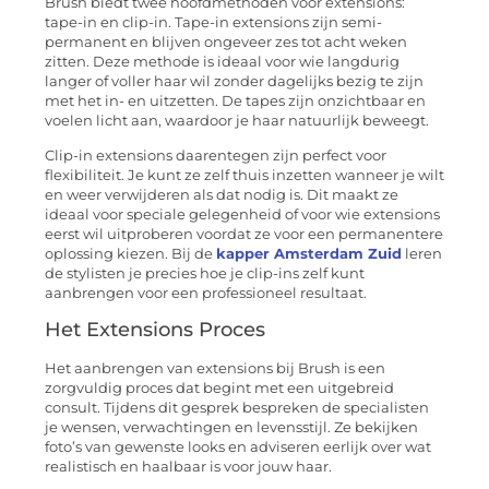
Brush biedt twee hoofdmethoden voor extensions:
tape-in en clip-in. Tape-in extensions zijn semi-
permanent en blijven ongeveer zes tot acht weken
zitten. Deze methode is ideaal voor wie langdurig
langer of voller haar wil zonder dagelijks bezig te zijn
met het in- en uitzetten. De tapes zijn onzichtbaar en
voelen licht aan, waardoor je haar natuurlijk beweegt.
Clip-in extensions daarentegen zijn perfect voor
flexibiliteit. Je kunt ze zelf thuis inzetten wanneer je wilt
en weer verwijderen als dat nodig is. Dit maakt ze
ideaal voor speciale gelegenheid of voor wie extensions
eerst wil uitproberen voordat ze voor een permanentere
oplossing kiezen. Bij de
kapper Amsterdam Zuid
leren
de stylisten je precies hoe je clip-ins zelf kunt
aanbrengen voor een professioneel resultaat.
Het Extensions Proces
Het aanbrengen van extensions bij Brush is een
zorgvuldig proces dat begint met een uitgebreid
consult. Tijdens dit gesprek bespreken de specialisten
je wensen, verwachtingen en levensstijl. Ze bekijken
foto’s van gewenste looks en adviseren eerlijk over wat
realistisch en haalbaar is voor jouw haar.