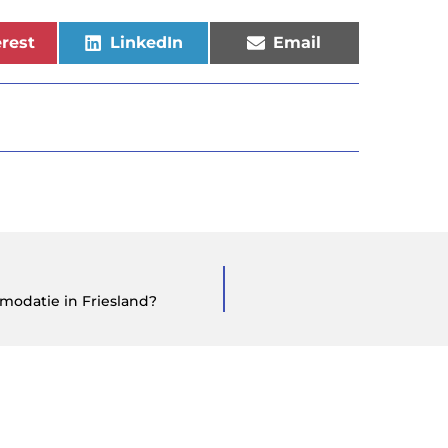
rest
LinkedIn
Email
odatie in Friesland?