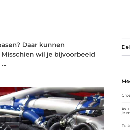
h leasen? Daar kunnen
Del
 Misschien wil je bijvoorbeeld
...
Me
Groe
Een 
je v
Prak