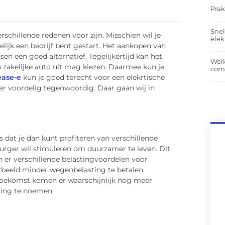
Prak
Snel
erschillende redenen voor zijn. Misschien wil je
elek
elijk een bedrijf bent gestart. Het aankopen van
sen een goed alternatief. Tegelijkertijd kan het
Wel
en zakelijke auto uit mag kiezen. Daarmee kun je
com
ease-e
kun je goed terecht voor een elekrtische
er voordelig tegenwoordig. Daar gaan wij in
is dat je dan kunt profiteren van verschillende
urger wil stimuleren om duurzamer te leven. Dit
n er verschillende belastingvoordelen voor
rbeeld minder wegenbelasting te betalen.
de toekomst komen er waarschijnlijk nog meer
ering te noemen.