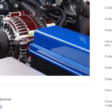
Gids
5 sf
Prak
Hers
een
Gids
Prak
Stap
Kies
oekomst
Deze
rugp
nd