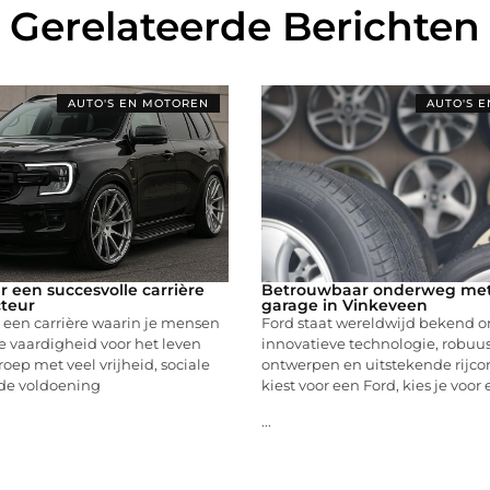
Gerelateerde Berichten
AUTO'S EN MOTOREN
AUTO'S 
 een succesvolle carrière
Betrouwbaar onderweg met
cteur
garage in Vinkeveen
 een carrière waarin je mensen
Ford staat wereldwijd bekend o
e vaardigheid voor het leven
innovatieve technologie, robuu
roep met veel vrijheid, sociale
ontwerpen en uitstekende rijcom
 de voldoening
kiest voor een Ford, kies je voo
...