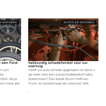
EN MOTOREN
AUTO'S EN MOTOREN
 een Ford-
Vakkundig schadeherstel voor uw
voertuig
m zijn
Heeft uw auto schade opgelopen en bent u
ste
op zoek naar een autoschadebedrijf nabij
fort. Als je
Zoetermeer? Dan biedt Sturm Hofman
r een merk dat
Truck- en Autoschade de uitkomst. Met
...