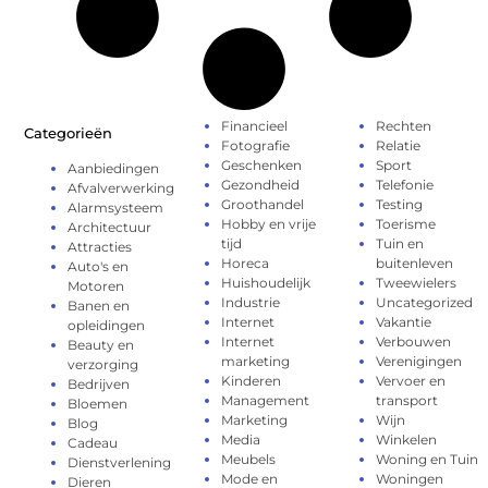
Financieel
Rechten
Categorieën
Fotografie
Relatie
Geschenken
Sport
Aanbiedingen
Gezondheid
Telefonie
Afvalverwerking
Groothandel
Testing
Alarmsysteem
Hobby en vrije
Toerisme
Architectuur
tijd
Tuin en
Attracties
Horeca
buitenleven
Auto's en
Huishoudelijk
Tweewielers
Motoren
Industrie
Uncategorized
Banen en
Internet
Vakantie
opleidingen
Internet
Verbouwen
Beauty en
marketing
Verenigingen
verzorging
Kinderen
Vervoer en
Bedrijven
Management
transport
Bloemen
Marketing
Wijn
Blog
Media
Winkelen
Cadeau
Meubels
Woning en Tuin
Dienstverlening
Mode en
Woningen
Dieren