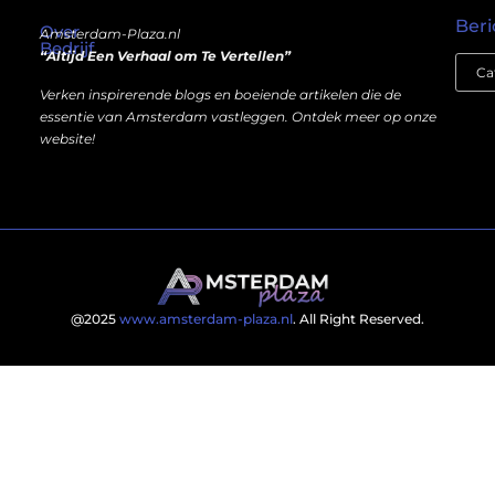
Beri
Over
Amsterdam-Plaza.nl
Bedrijf
“Altijd Een Verhaal om Te Vertellen”
Verken inspirerende blogs en boeiende artikelen die de
essentie van Amsterdam vastleggen. Ontdek meer op onze
website!
@2025
www.amsterdam-plaza.nl
. All Right Reserved.