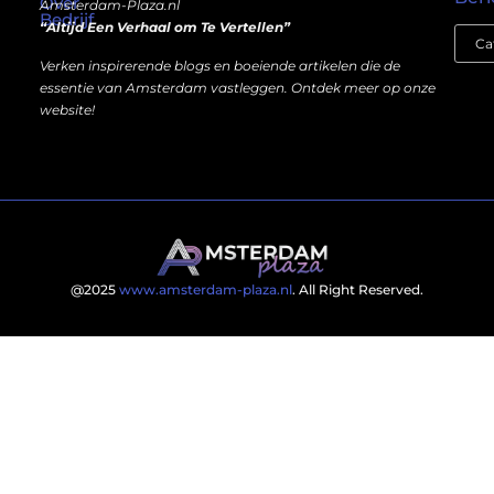
Over
Amsterdam-Plaza.nl
Bedrijf
“Altijd Een Verhaal om Te Vertellen”
Verken inspirerende blogs en boeiende artikelen die de
essentie van Amsterdam vastleggen. Ontdek meer op onze
website!
@2025
www.amsterdam-plaza.nl
. All Right Reserved.