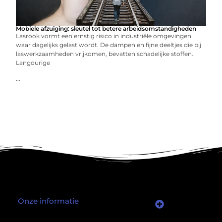
Mobiele afzuiging: sleutel tot betere arbeidsomstandigheden
Lasrook vormt een ernstig risico in industriële omgevingen
waar dagelijks gelast wordt. De dampen en fijne deeltjes die bij
laswerkzaamheden vrijkomen, bevatten schadelijke stoffen.
Langdurige
...
Onze informatie
Wat als er een marktplaats bestond waar je online autoriteit kunt inkopen?
Kun je écht geld verdienen met een website? Ja — maar niet op de manier die je misschien denkt.