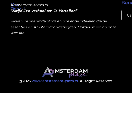
Beri
Over
Amsterdam-Plaza.nl
Bedrijf
“Altijd Een Verhaal om Te Vertellen”
Verken inspirerende blogs en boeiende artikelen die de
essentie van Amsterdam vastleggen. Ontdek meer op onze
website!
@2025
www.amsterdam-plaza.nl
. All Right Reserved.