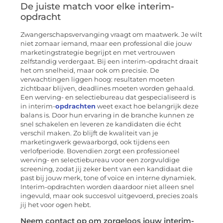
De juiste match voor elke interim-
opdracht
Zwangerschapsvervanging vraagt om maatwerk. Je wilt
niet zomaar iemand, maar een professional die jouw
marketingstrategie begrijpt en met vertrouwen
zelfstandig verdergaat. Bij een interim-opdracht draait
het om snelheid, maar ook om precisie. De
verwachtingen liggen hoog: resultaten moeten
zichtbaar blijven, deadlines moeten worden gehaald.
Een werving- en selectiebureau dat gespecialiseerd is
in interim-
opdrachten
weet exact hoe belangrijk deze
balans is. Door hun ervaring in de branche kunnen ze
snel schakelen en leveren ze kandidaten die écht
verschil maken. Zo blijft de kwaliteit van je
marketingwerk gewaarborgd, ook tijdens een
verlofperiode. Bovendien zorgt een professioneel
werving- en selectiebureau voor een zorgvuldige
screening, zodat jij zeker bent van een kandidaat die
past bij jouw merk, tone of voice en interne dynamiek.
Interim-opdrachten worden daardoor niet alleen snel
ingevuld, maar ook succesvol uitgevoerd, precies zoals
jij het voor ogen hebt.
Neem contact op om zorgeloos jouw interim-