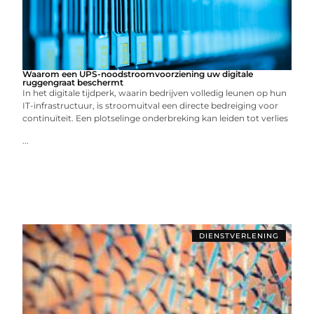
Waarom een UPS-noodstroomvoorziening uw digitale
ruggengraat beschermt
In het digitale tijdperk, waarin bedrijven volledig leunen op hun
IT-infrastructuur, is stroomuitval een directe bedreiging voor
continuïteit. Een plotselinge onderbreking kan leiden tot verlies
...
DIENSTVERLENING