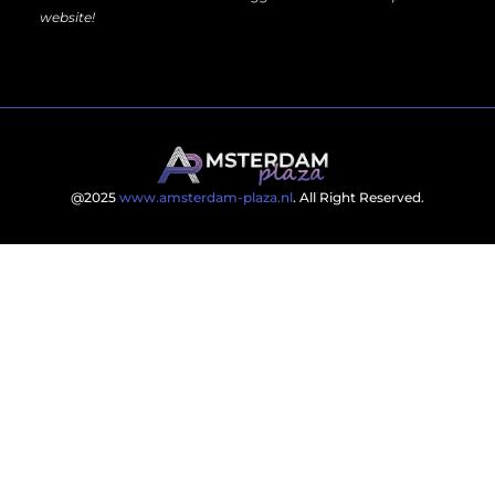
website!
@2025
www.amsterdam-plaza.nl
. All Right Reserved.