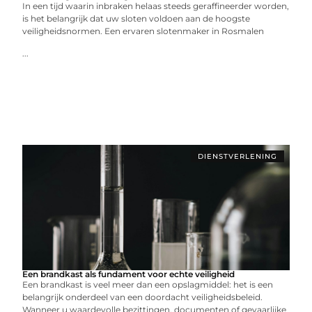
In een tijd waarin inbraken helaas steeds geraffineerder worden,
is het belangrijk dat uw sloten voldoen aan de hoogste
veiligheidsnormen. Een ervaren slotenmaker in Rosmalen
...
DIENSTVERLENING
Een brandkast als fundament voor echte veiligheid
Een brandkast is veel meer dan een opslagmiddel: het is een
belangrijk onderdeel van een doordacht veiligheidsbeleid.
Wanneer u waardevolle bezittingen, documenten of gevaarlijke