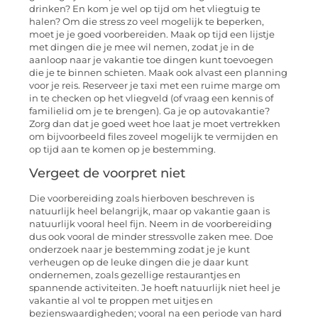
drinken? En kom je wel op tijd om het vliegtuig te
halen? Om die stress zo veel mogelijk te beperken,
moet je je goed voorbereiden. Maak op tijd een lijstje
met dingen die je mee wil nemen, zodat je in de
aanloop naar je vakantie toe dingen kunt toevoegen
die je te binnen schieten. Maak ook alvast een planning
voor je reis. Reserveer je taxi met een ruime marge om
in te checken op het vliegveld (of vraag een kennis of
familielid om je te brengen). Ga je op autovakantie?
Zorg dan dat je goed weet hoe laat je moet vertrekken
om bijvoorbeeld files zoveel mogelijk te vermijden en
op tijd aan te komen op je bestemming.
Vergeet de voorpret niet
Die voorbereiding zoals hierboven beschreven is
natuurlijk heel belangrijk, maar op vakantie gaan is
natuurlijk vooral heel fijn. Neem in de voorbereiding
dus ook vooral de minder stressvolle zaken mee. Doe
onderzoek naar je bestemming zodat je je kunt
verheugen op de leuke dingen die je daar kunt
ondernemen, zoals gezellige restaurantjes en
spannende activiteiten. Je hoeft natuurlijk niet heel je
vakantie al vol te proppen met uitjes en
bezienswaardigheden; vooral na een periode van hard