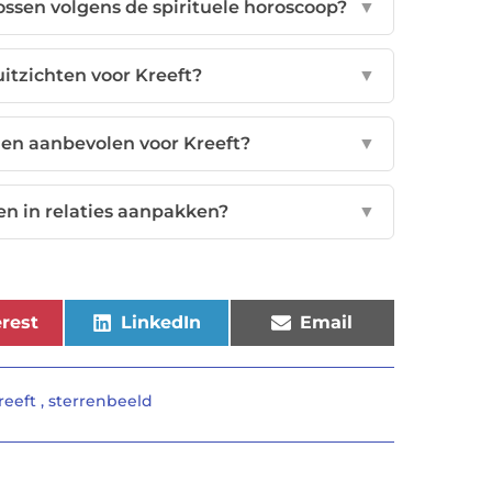
lossen volgens de spirituele horoscoop?
▼
uitzichten voor Kreeft?
▼
den aanbevolen voor Kreeft?
▼
en in relaties aanpakken?
▼
rest
LinkedIn
Email
reeft
,
sterrenbeeld