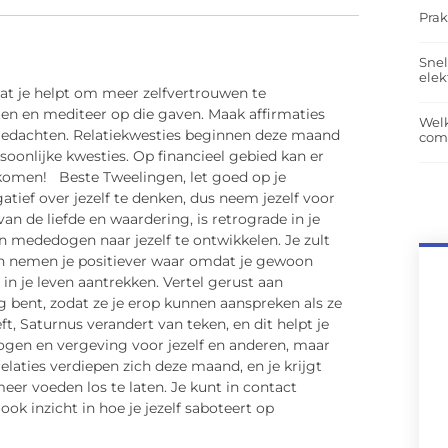
Prak
Snel
elek
wat je helpt om meer zelfvertrouwen te
iten en mediteer op die gaven. Maak affirmaties
Wel
 gedachten. Relatiekwesties beginnen deze maand
com
rsoonlijke kwesties. Op financieel gebied kan er
komen! Beste Tweelingen, let goed op je
tief over jezelf te denken, dus neem jezelf voor
van de liefde en waardering, is retrograde in je
en mededogen naar jezelf te ontwikkelen. Je zult
sen nemen je positiever waar omdat je gewoon
in je leven aantrekken. Vertel gerust aan
 bent, zodat ze je erop kunnen aanspreken als ze
, Saturnus verandert van teken, en dit helpt je
ogen en vergeving voor jezelf en anderen, maar
elaties verdiepen zich deze maand, en je krijgt
meer voeden los te laten. Je kunt in contact
ok inzicht in hoe je jezelf saboteert op