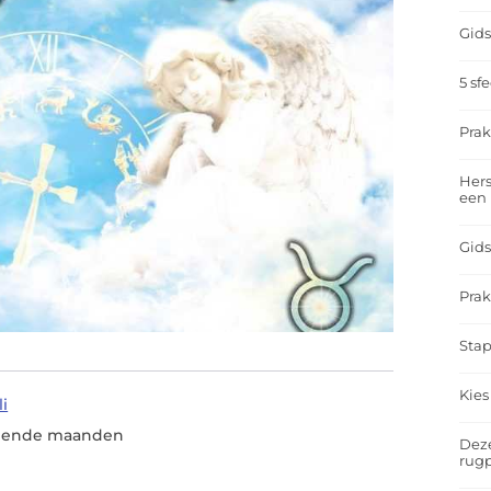
Gids
5 sf
Prak
Hers
een
Gids
Prak
Stap
Kies
li
omende maanden
Deze
rugp