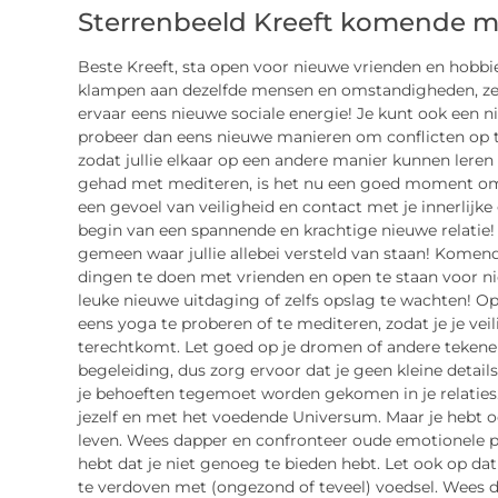
Sterrenbeeld Kreeft komende 
Beste Kreeft, sta open voor nieuwe vrienden en hobbies
klampen aan dezelfde mensen en omstandigheden, zelfs
ervaar eens nieuwe sociale energie! Je kunt ook een nie
probeer dan eens nieuwe manieren om conflicten op t
zodat jullie elkaar op een andere manier kunnen leren 
gehad met mediteren, is het nu een goed moment om w
een gevoel van veiligheid en contact met je innerlijke
begin van een spannende en krachtige nieuwe relatie!
gemeen waar jullie allebei versteld van staan! Komend
dingen te doen met vrienden en open te staan voor n
leuke nieuwe uitdaging of zelfs opslag te wachten! Op
eens yoga te proberen of te mediteren, zodat je je veil
terechtkomt. Let goed op je dromen of andere tekenen 
begeleiding, dus zorg ervoor dat je geen kleine details 
je behoeften tegemoet worden gekomen in je relaties
jezelf en met het voedende Universum. Maar je hebt 
leven. Wees dapper en confronteer oude emotionele pa
hebt dat je niet genoeg te bieden hebt. Let ook op dat
te verdoven met (ongezond of teveel) voedsel. Wees 