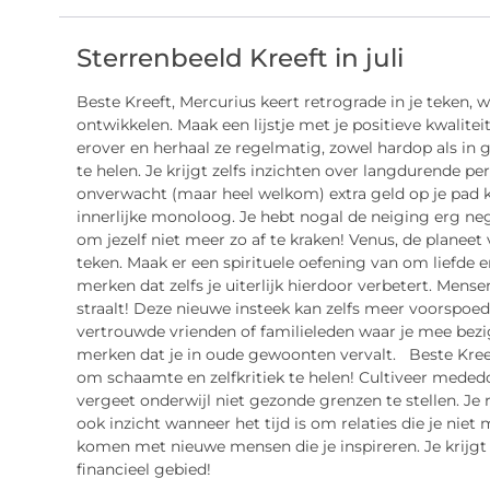
Sterrenbeeld Kreeft in juli
Beste Kreeft, Mercurius keert retrograde in je teken, 
ontwikkelen. Maak een lijstje met je positieve kwalite
erover en herhaal ze regelmatig, zowel hardop als in
te helen. Je krijgt zelfs inzichten over langdurende pe
onverwacht (maar heel welkom) extra geld op je pad 
innerlijke monoloog. Je hebt nogal de neiging erg nega
om jezelf niet meer zo af te kraken! Venus, de planeet 
teken. Maak er een spirituele oefening van om liefde 
merken dat zelfs je uiterlijk hierdoor verbetert. Men
straalt! Deze nieuwe insteek kan zelfs meer voorspoed 
vertrouwde vrienden of familieleden waar je mee bezig
merken dat je in oude gewoonten vervalt. Beste Kreeft
om schaamte en zelfkritiek te helen! Cultiveer meded
vergeet onderwijl niet gezonde grenzen te stellen. Je r
ook inzicht wanneer het tijd is om relaties die je niet 
komen met nieuwe mensen die je inspireren. Je krijgt o
financieel gebied!