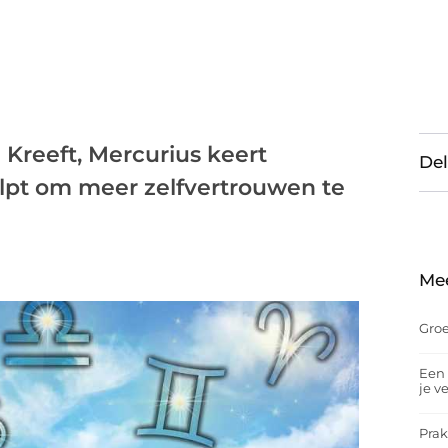
e Kreeft, Mercurius keert
Del
helpt om meer zelfvertrouwen te
Me
Groe
Een 
je v
Prak