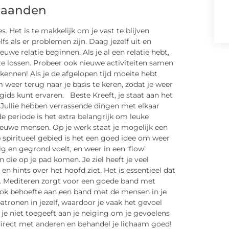
maanden
. Het is te makkelijk om je vast te blijven
 als er problemen zijn. Daag jezelf uit en
uwe relatie beginnen. Als je al een relatie hebt,
e lossen. Probeer ook nieuwe activiteiten samen
kennen! Als je de afgelopen tijd moeite hebt
eer terug naar je basis te keren, zodat je weer
 gids kunt ervaren. Beste Kreeft, je staat aan het
 Jullie hebben verrassende dingen met elkaar
e periode is het extra belangrijk om leuke
ieuwe mensen. Op je werk staat je mogelijk een
 spiritueel gebied is het een goed idee om weer
ig en gegrond voelt, en weer in een ‘flow’
die op je pad komen. Je ziel heeft je veel
en hints over het hoofd ziet. Het is essentieel dat
. Mediteren zorgt voor een goede band met
ook behoefte aan een band met de mensen in je
tronen in jezelf, waardoor je vaak het gevoel
 je niet toegeeft aan je neiging om je gevoelens
direct met anderen en behandel je lichaam goed!