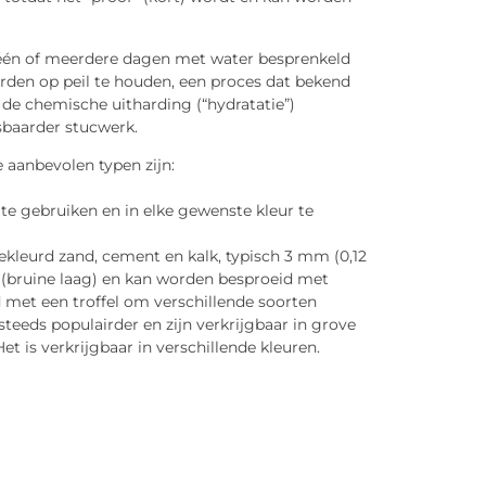
één of meerdere dagen met water besprenkeld
arden op peil te houden, een proces dat bekend
al de chemische uitharding (“hydratatie”)
tsbaarder stucwerk.
 aanbevolen typen zijn:
 te gebruiken en in elke gewenste kleur te
kleurd zand, cement en kalk, typisch 3 mm (0,12
 (bruine laag) en kan worden besproeid met
 met een troffel om verschillende soorten
eeds populairder en zijn verkrijgbaar in grove
et is verkrijgbaar in verschillende kleuren.