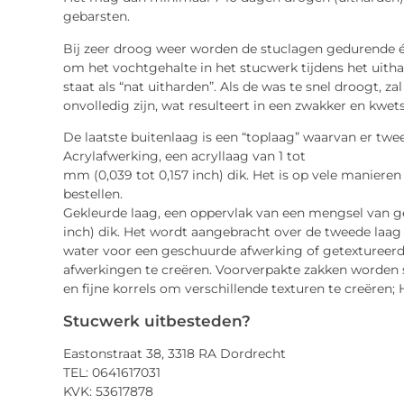
gebarsten.
Bij zeer droog weer worden de stuclagen gedurende 
om het vochtgehalte in het stucwerk tijdens het uith
staat als “nat uitharden”. Als de was te snel droogt, z
onvolledig zijn, wat resulteert in een zwakker en kwe
De laatste buitenlaag is een “toplaag” waarvan er twee
Acrylafwerking, een acryllaag van 1 tot
mm (0,039 tot 0,157 inch) dik. Het is op vele manieren
bestellen.
Gekleurde laag, een oppervlak van een mengsel van ge
inch) dik. Het wordt aangebracht over de tweede laag
water voor een geschuurde afwerking of getextureerd
afwerkingen te creëren. Voorverpakte zakken worden st
en fijne korrels om verschillende texturen te creëren; H
Stucwerk uitbesteden?
Eastonstraat 38, 3318 RA Dordrecht
TEL: 0641617031
KVK: 53617878