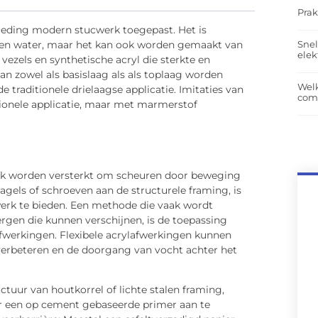
Prak
leding modern stucwerk toegepast. Het is
Snel
 en water, maar het kan ook worden gemaakt van
elek
ezels en synthetische acryl die sterkte en
an zowel als basislaag als als toplaag worden
Wel
e traditionele drielaagse applicatie. Imitaties van
com
ionele applicatie, maar met marmerstof
rk worden versterkt om scheuren door beweging
agels of schroeven aan de structurele framing, is
werk te bieden. Een methode die vaak wordt
rgen die kunnen verschijnen, is de toepassing
werkingen. Flexibele acrylafwerkingen kunnen
 verbeteren en de doorgang van vocht achter het
uur van houtkorrel of lichte stalen framing,
 een op cement gebaseerde primer aan te