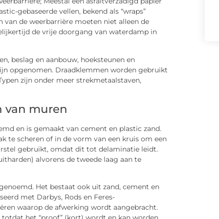
erbarrière; Meestal een asfaltverzadigd papier
stic-gebaseerde vellen, bekend als “wraps”
 van de weerbarrière moeten niet alleen de
ijkertijd de vrije doorgang van waterdamp in
ren, beslag en aanbouw, hoeksteunen en
 Latijn opgenomen. Draadklemmen worden gebruikt
 Typen zijn onder meer strekmetaalstaven,
n van muren
oemd en is gemaakt van cement en plastic zand.
k te scheren of in de vorm van een kruis om een
rstel gebruikt, omdat dit tot delaminatie leidt.
itharden) alvorens de tweede laag aan te
genoemd. Het bestaat ook uit zand, cement en
iseerd met Darbys, Rods en Feres-
reëren waarop de afwerking wordt aangebracht.
totdat het “proof” (kort) wordt en kan worden