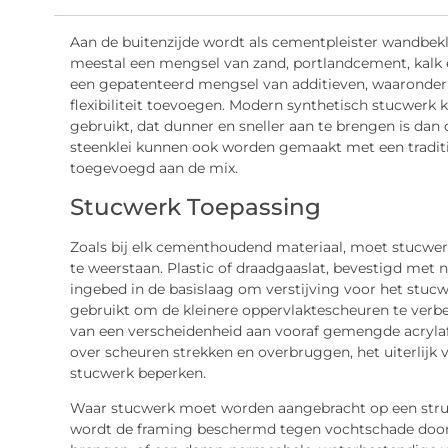
Aan de buitenzijde wordt als cementpleister wandbek
meestal een mengsel van zand, portlandcement, kalk
een gepatenteerd mengsel van additieven, waaronder v
flexibiliteit toevoegen. Modern synthetisch stucwerk k
gebruikt, dat dunner en sneller aan te brengen is dan d
steenklei kunnen ook worden gemaakt met een tradit
toegevoegd aan de mix.
Stucwerk Toepassing
Zoals bij elk cementhoudend materiaal, moet stucwe
te weerstaan. Plastic of draadgaaslat, bevestigd met n
ingebed in de basislaag om verstijving voor het stuc
gebruikt om de kleinere oppervlaktescheuren te verbe
van een verscheidenheid aan vooraf gemengde acrylaf
over scheuren strekken en overbruggen, het uiterlijk
stucwerk beperken.
Waar stucwerk moet worden aangebracht op een struct
wordt de framing beschermd tegen vochtschade door