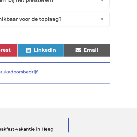
n' bij het pleisteren?
▼
hikbaar voor de toplaag?
▼
rest
LinkedIn
Email
stukadoorsbedrijf
akfast-vakantie in Heeg