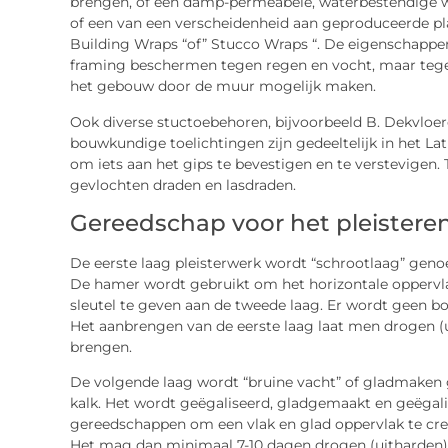
brengen, of een damp-permeabele, waterbestendige we
of een van een verscheidenheid aan geproduceerde pla
Building Wraps “of” Stucco Wraps “. De eigenschappen
framing beschermen tegen regen en vocht, maar tegel
het gebouw door de muur mogelijk maken.
Ook diverse stuctoebehoren, bijvoorbeeld B. Dekvloe
bouwkundige toelichtingen zijn gedeeltelijk in het
om iets aan het gips te bevestigen en te verstevigen.
gevlochten draden en lasdraden.
Gereedschap voor het pleistere
De eerste laag pleisterwerk wordt “schrootlaag” gen
De hamer wordt gebruikt om het horizontale oppervla
​​sleutel te geven aan de tweede laag. Er wordt geen bo
Het aanbrengen van de eerste laag laat men drogen (u
brengen.
De volgende laag wordt “bruine vacht” of gladmaken 
kalk. Het wordt geëgaliseerd, gladgemaakt en geëgal
gereedschappen om een ​​vlak en glad oppervlak te c
Het mag dan minimaal 7-10 dagen drogen (uitharden) 