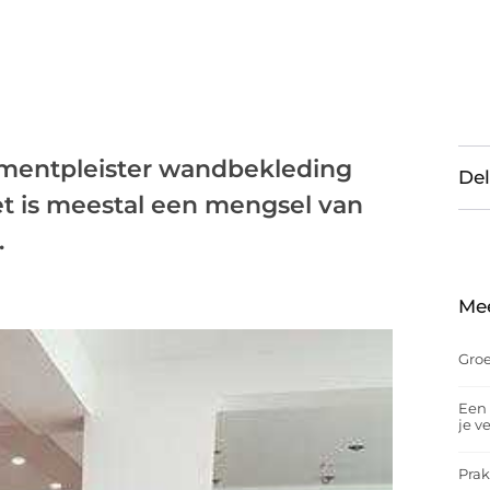
ementpleister wandbekleding
Del
t is meestal een mengsel van
.
Me
Groe
Een 
je v
Prak