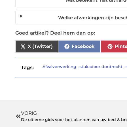
Wat betekent 'nat uitharde
Welke afwerkingen zijn besc
Goed artikel? Deel hem dan op:
X (Twitter)
Facebook
Pinte
Afvalverwerking
,
stukadoor dordrecht
,
Tags:
VORIG
De ultieme gids voor het plannen van uw bed & bre