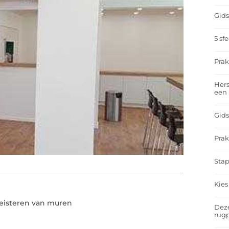
Gids
5 sf
Prak
Hers
een
Gids
Prak
Stap
Kies
eisteren van muren
Deze
rugp