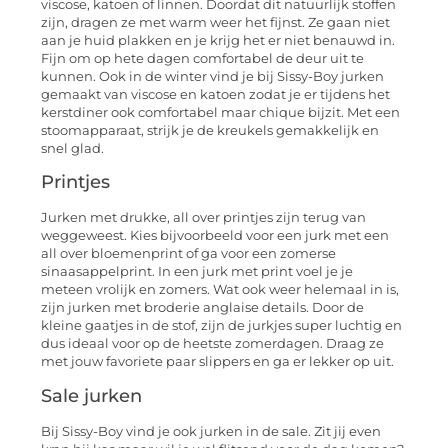
viscose, katoen of linnen. Doordat dit natuurlijk stoffen
zijn, dragen ze met warm weer het fijnst. Ze gaan niet
aan je huid plakken en je krijg het er niet benauwd in.
Fijn om op hete dagen comfortabel de deur uit te
kunnen. Ook in de winter vind je bij Sissy-Boy jurken
gemaakt van viscose en katoen zodat je er tijdens het
kerstdiner ook comfortabel maar chique bijzit. Met een
stoomapparaat, strijk je de kreukels gemakkelijk en
snel glad.
Printjes
Jurken met drukke, all over printjes zijn terug van
weggeweest. Kies bijvoorbeeld voor een jurk met een
all over bloemenprint of ga voor een zomerse
sinaasappelprint. In een jurk met print voel je je
meteen vrolijk en zomers. Wat ook weer helemaal in is,
zijn jurken met broderie anglaise details. Door de
kleine gaatjes in de stof, zijn de jurkjes super luchtig en
dus ideaal voor op de heetste zomerdagen. Draag ze
met jouw favoriete paar slippers en ga er lekker op uit.
Sale jurken
Bij Sissy-Boy vind je ook jurken in de sale. Zit jij even