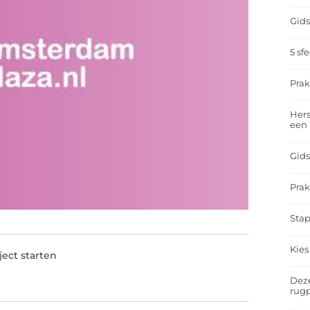
Gids
5 sf
Prak
Hers
een
Gids
Prak
Stap
Kies
ject starten
Deze
rugp