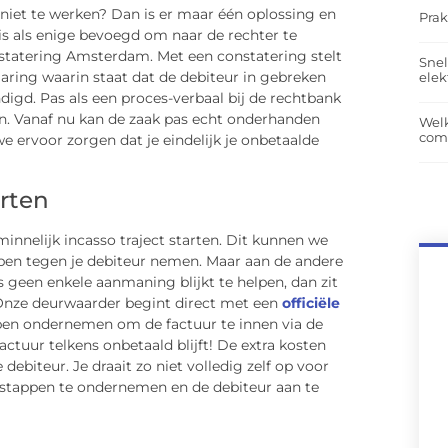
 niet te werken? Dan is er maar één oplossing en
Prak
is als enige bevoegd om naar de rechter te
tatering Amsterdam. Met een constatering stelt
Snel
laring waarin staat dat de debiteur in gebreken
elek
digd. Pas als een proces-verbaal bij de rechtbank
n. Vanaf nu kan de zaak pas echt onderhanden
Wel
com
rvoor zorgen dat je eindelijk je onbetaalde
arten
innelijk incasso traject starten. Dit kunnen we
appen tegen je debiteur nemen. Maar aan de andere
ls geen enkele aanmaning blijkt te helpen, dan zit
 Onze deurwaarder begint direct met een
officiële
pen ondernemen om de factuur te innen via de
 factuur telkens onbetaald blijft! De extra kosten
debiteur. Je draait zo niet volledig zelf op voor
 stappen te ondernemen en de debiteur aan te