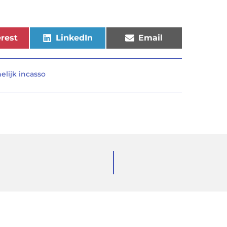
rest
LinkedIn
Email
elijk incasso