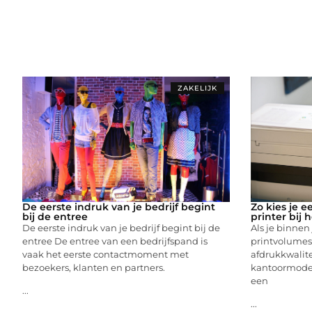
ZAKELIJK
De eerste indruk van je bedrijf begint
Zo kies je e
bij de entree
printer bij 
De eerste indruk van je bedrijf begint bij de
Als je binnen
entree De entree van een bedrijfspand is
printvolumes 
vaak het eerste contactmoment met
afdrukkwalite
bezoekers, klanten en partners.
kantoormodel 
een
...
...