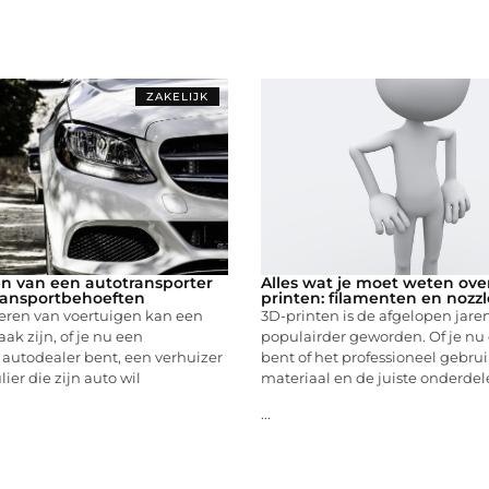
ZAKELIJK
n van een autotransporter
Alles wat je moet weten ove
ransportbehoeften
printen: filamenten en nozzl
teren van voertuigen kan een
3D-printen is de afgelopen jare
ak zijn, of je nu een
populairder geworden. Of je nu
 autodealer bent, een verhuizer
bent of het professioneel gebruik
lier die zijn auto wil
materiaal en de juiste onderde
...