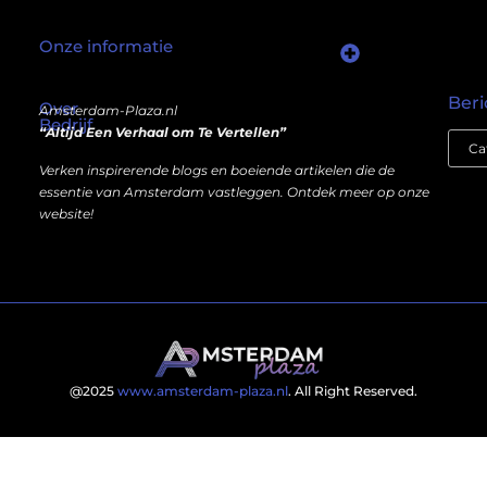
Onze informatie
Wat als er een marktplaats bestond waar je online autoriteit kunt inkopen?
Kun je écht geld verdienen met een website? Ja — maar niet op de manier die je misschien denkt.
Beri
Over
Amsterdam-Plaza.nl
Bedrijf
“Altijd Een Verhaal om Te Vertellen”
Verken inspirerende blogs en boeiende artikelen die de
essentie van Amsterdam vastleggen. Ontdek meer op onze
website!
@2025
www.amsterdam-plaza.nl
. All Right Reserved.