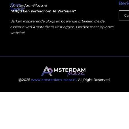
Beri
Over
Amsterdam-Plaza.nl
Bedrijf
“Altijd Een Verhaal om Te Vertellen”
Verken inspirerende blogs en boeiende artikelen die de
essentie van Amsterdam vastleggen. Ontdek meer op onze
website!
@2025
www.amsterdam-plaza.nl
. All Right Reserved.