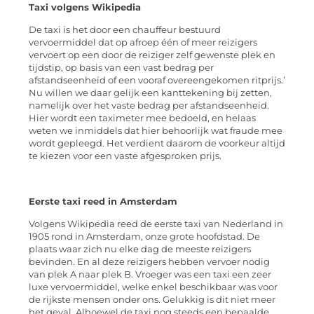
Taxi volgens Wikipedia
De taxi is het door een chauffeur bestuurd
vervoermiddel dat op afroep één of meer reizigers
vervoert op een door de reiziger zelf gewenste plek en
tijdstip, op basis van een vast bedrag per
afstandseenheid of een vooraf overeengekomen ritprijs.’
Nu willen we daar gelijk een kanttekening bij zetten,
namelijk over het vaste bedrag per afstandseenheid.
Hier wordt een taximeter mee bedoeld, en helaas
weten we inmiddels dat hier behoorlijk wat fraude mee
wordt gepleegd. Het verdient daarom de voorkeur altijd
te kiezen voor een vaste afgesproken prijs.
Eerste taxi reed in Amsterdam
Volgens Wikipedia reed de eerste taxi van Nederland in
1905 rond in Amsterdam, onze grote hoofdstad. De
plaats waar zich nu elke dag de meeste reizigers
bevinden. En al deze reizigers hebben vervoer nodig
van plek A naar plek B. Vroeger was een taxi een zeer
luxe vervoermiddel, welke enkel beschikbaar was voor
de rijkste mensen onder ons. Gelukkig is dit niet meer
het geval. Alhoewel de taxi nog steeds een bepaalde