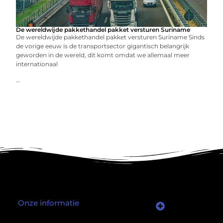
De wereldwijde pakkethandel pakket versturen Suriname
De wereldwijde pakkethandel pakket versturen Suriname Sinds
de vorige eeuw is de transportsector gigantisch belangrijk
geworden in de wereld, dit komt omdat we allemaal meer
internationaal
...
Onze informatie
Wat als er een marktplaats bestond waar je online autoriteit kunt inkopen?
Kun je écht geld verdienen met een website? Ja — maar niet op de manier die je misschien denkt.