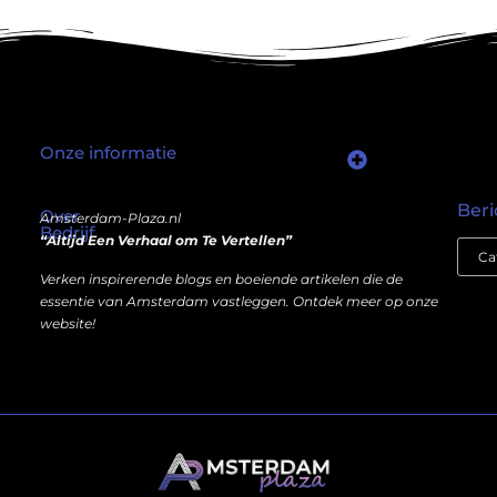
Onze informatie
Wat als er een marktplaats bestond waar je online autoriteit kunt inkopen?
Kun je écht geld verdienen met een website? Ja — maar niet op de manier die je misschien denkt.
Beri
Over
Amsterdam-Plaza.nl
Bedrijf
“Altijd Een Verhaal om Te Vertellen”
Verken inspirerende blogs en boeiende artikelen die de
essentie van Amsterdam vastleggen. Ontdek meer op onze
website!