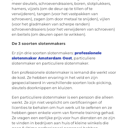
meer sleutels, schroevendraaiers, boren, slotplukkers,
hamers, vijzels (om de deur op te tillen of te
verwijderen), tangen (voor het vastpakken van
schroeven), zagen (om door metaal te snijden), vijlen
(voor het gladmaken van scherpe randen)
schroevendraaiers (voor het verwijderen van schroeven)
en beitels (om deuren open te wrikken).
De 3 soorten slotenmakers
Er zijn drie soorten slotenmakers:
professionele
slotenmaker Amsterdam Oost
, particuliere
slotenmaker en particuliere slotenmaker.
Een professionele slotenmaker is iemand die werkt voor
de kost. Ze hebben ervaring in het veld en zijn
gespecialiseerd in verschillende soorten lock-picking,
sleutels doorknippen en kluizen.
Een particuliere slotenmaker is een persoon die alleen
werkt. Ze zijn niet verplicht om certificeringen of
licenties te behalen om hun werk uit te oefenen en ze
hebben geen enkele vorm van formele training gehad.
Ze vragen een eerlijke prijs voor hun diensten en ze zijn
te vinden in bedrijven aan huis of kleine winkels die