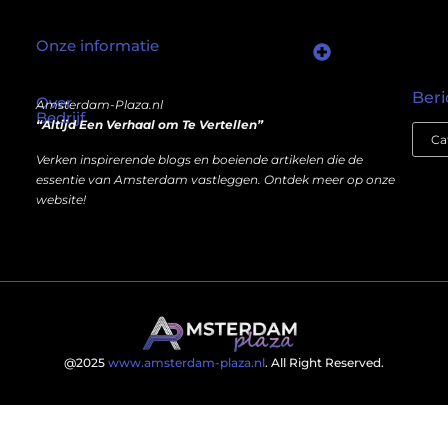
Onze informatie
Wat als er een marktplaats bestond waar je online autoriteit kunt inkopen?
Kun je écht geld verdienen met een website? Ja — maar niet op de manier die je misschien denkt.
Beri
Over
Amsterdam-Plaza.nl
Bedrijf
“Altijd Een Verhaal om Te Vertellen”
Verken inspirerende blogs en boeiende artikelen die de
essentie van Amsterdam vastleggen. Ontdek meer op onze
website!
@2025
www.amsterdam-plaza.nl
. All Right Reserved.