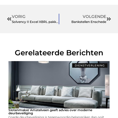
VORIG
VOLGENDE
Solvency II Excel XBRL pakket
Bankstellen Enschede
Gerelateerde Berichten
DIENSTVERLENING
Slotenmaker Amstelveen geeft advies over moderne
deurbeveiliging
Goede deurbeveiliging is tegenwoordig belangrijker dan ooit.