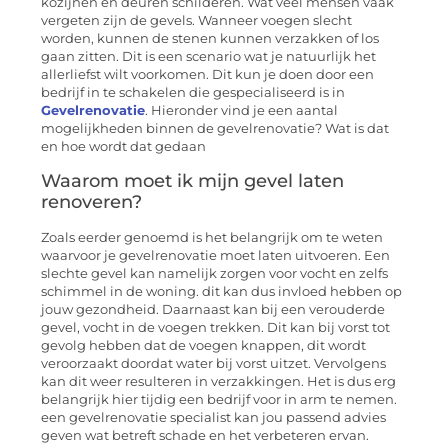
kozijnen en deuren schilderen. Wat veel mensen vaak
vergeten zijn de gevels. Wanneer voegen slecht
worden, kunnen de stenen kunnen verzakken of los
gaan zitten. Dit is een scenario wat je natuurlijk het
allerliefst wilt voorkomen. Dit kun je doen door een
bedrijf in te schakelen die gespecialiseerd is in
Gevelrenovatie
. Hieronder vind je een aantal
mogelijkheden binnen de gevelrenovatie? Wat is dat
en hoe wordt dat gedaan
Waarom moet ik mijn gevel laten
renoveren?
Zoals eerder genoemd is het belangrijk om te weten
waarvoor je gevelrenovatie moet laten uitvoeren. Een
slechte gevel kan namelijk zorgen voor vocht en zelfs
schimmel in de woning. dit kan dus invloed hebben op
jouw gezondheid. Daarnaast kan bij een verouderde
gevel, vocht in de voegen trekken. Dit kan bij vorst tot
gevolg hebben dat de voegen knappen, dit wordt
veroorzaakt doordat water bij vorst uitzet. Vervolgens
kan dit weer resulteren in verzakkingen. Het is dus erg
belangrijk hier tijdig een bedrijf voor in arm te nemen.
een gevelrenovatie specialist kan jou passend advies
geven wat betreft schade en het verbeteren ervan.