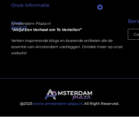
Onze informatie
Wat als er een marktplaats bestond waar je online autoriteit kunt inkopen?
Kun je écht geld verdienen met een website? Ja — maar niet op de manier die je misschien denkt.
Beri
Over
Amsterdam-Plaza.nl
Bedrijf
“Altijd Een Verhaal om Te Vertellen”
Verken inspirerende blogs en boeiende artikelen die de
essentie van Amsterdam vastleggen. Ontdek meer op onze
website!
@2025
www.amsterdam-plaza.nl
. All Right Reserved.