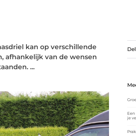
asdriel kan op verschillende
Del
 afhankelijk van de wensen
anden. ...
Me
Groe
Een 
je v
Prak