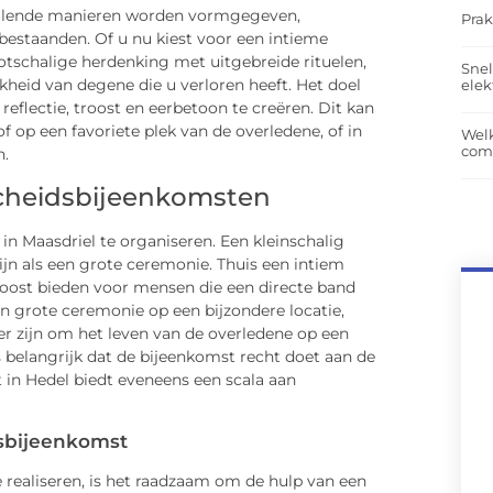
hillende manieren worden vormgegeven,
Prak
bestaanden. Of u nu kiest voor een intieme
tschalige herdenking met uitgebreide rituelen,
Snel
ijkheid van degene die u verloren heeft. Het doel
elek
flectie, troost en eerbetoon te creëren. Dit kan
of op een favoriete plek van de overledene, of in
Wel
com
n.
scheidsbijeenkomsten
in Maasdriel te organiseren. Een kleinschalig
ijn als een grote ceremonie. Thuis een intiem
oost bieden voor mensen die een directe band
 grote ceremonie op een bijzondere locatie,
er zijn om het leven van de overledene op een
s belangrijk dat de bijeenkomst recht doet aan de
 in Hedel biedt eveneens een scala aan
dsbijeenkomst
 realiseren, is het raadzaam om de hulp van een