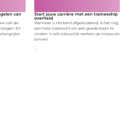
egelen van
Start jouw carrière met een traineeship
overheid
are valt de
Wanneer u net bent afgestudeerd, is het nog
erzorgen. En
een hele zoektocht om een goede baan te
belangrijke
vinden. U wilt natuurlijk werken op niveau en
binnen
...