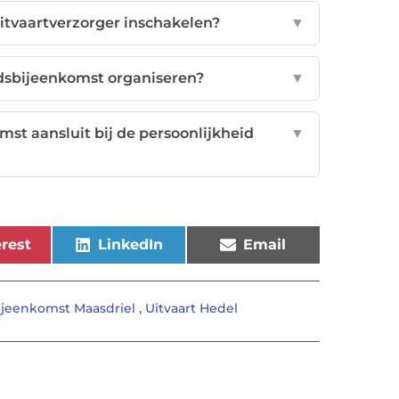
itvaartverzorger inschakelen?
▼
idsbijeenkomst organiseren?
▼
mst aansluit bij de persoonlijkheid
▼
rest
LinkedIn
Email
ijeenkomst Maasdriel
,
Uitvaart Hedel