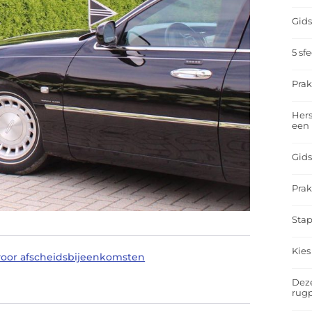
Gids
5 sf
Prak
Hers
een
Gids
Prak
Stap
Kies
voor afscheidsbijeenkomsten
Deze
rugp