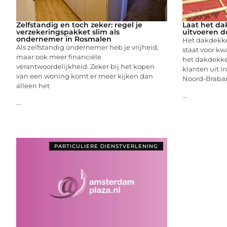
Zelfstandig en toch zeker: regel je
Laat het d
verzekeringspakket slim als
uitvoeren do
ondernemer in Rosmalen
Het dakdekke
Als zelfstandig ondernemer heb je vrijheid,
staat voor k
maar ook meer financiële
het dakdekken
verantwoordelijkheid. Zeker bij het kopen
klanten uit 
van een woning komt er meer kijken dan
Noord-Braban
alleen het
...
...
PARTICULIERE DIENSTVERLENING