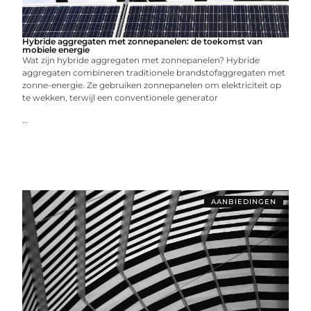
Hybride aggregaten met zonnepanelen: de toekomst van
mobiele energie
Wat zijn hybride aggregaten met zonnepanelen? Hybride
aggregaten combineren traditionele brandstofaggregaten met
zonne-energie. Ze gebruiken zonnepanelen om elektriciteit op
te wekken, terwijl een conventionele generator
...
AANBIEDINGEN