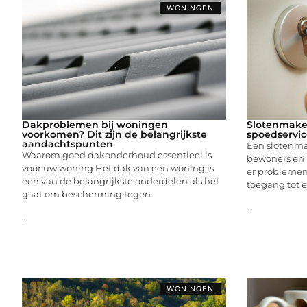
WONINGEN
Dakproblemen bij woningen
Slotenmake
voorkomen? Dit zijn de belangrijkste
spoedservic
aandachtspunten
Een slotenma
Waarom goed dakonderhoud essentieel is
bewoners en 
voor uw woning Het dak van een woning is
er problemen
een van de belangrijkste onderdelen als het
toegang tot e
gaat om bescherming tegen
...
...
WONINGEN