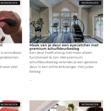
WONINGEN
WONINGEN
et
Maak van je deur een eyecatcher met
premium schuifdeurbeslag
 is onmisbaar
Een deur hoeft allang niet meer alleen
t problemen
functioneel te zijn. Met premium
schuifdeurbeslag verander je een gewone
d waar veel
deur in een echte blikvanger. Het juiste
beslag
...
WONINGEN
WONINGEN