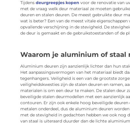
Tijdens
deurgreepjes kopen
voor de renovatie van u
met de vraag welk deur materiaal ze moeten gebruike
deuren en stalen deuren. De meest gebruikte deur mat
wat is beter? Een van de meest vitale eigenschappen 
opvallende verschijning in de stevigheid. De stevighei
de deur is gemaakt en de gebruikstoestanden of de pl
Waarom je aluminium of staal
Aluminium deuren zijn aanzienlijk lichter dan hun sta
Het aanpassingsvermogen van het materiaal biedt daarn
tegenhangers. Veiligheid is een van de grootste zorge
veiligheidskwesties zijn de stalen deuren en ramen, a
materialen is om een ​​deur te maken. De stalen deur zal
beveiligde stalen deurmodellen met een aanzienlijk aan
contouren. Er zijn ook enkele hoog beveiligde deuren
metalen onderdeel, dus de aluminium deuren worden wa
met de stevigheid in gedachten hebben we ook nog de
van staal is uiteraard duurder dan de lichte aluminium