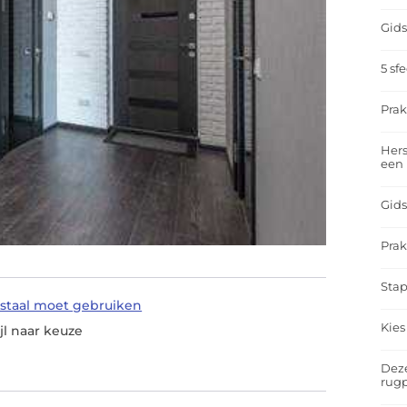
Gids
5 sf
Prak
Hers
een
Gids
Prak
Stap
staal moet gebruiken
Kies
jl naar keuze
Deze
rugp