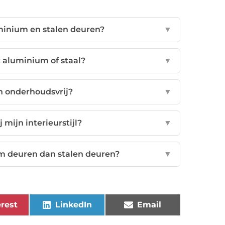
uminium en stalen deuren?
▼
: aluminium of staal?
▼
n onderhoudsvrij?
▼
 mijn interieurstijl?
▼
m deuren dan stalen deuren?
▼
rest
LinkedIn
Email