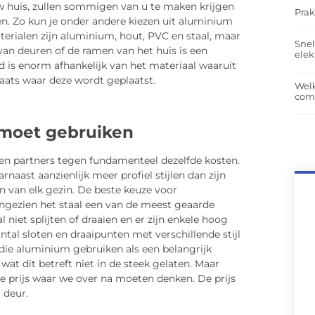
w huis, zullen sommigen van u te maken krijgen
Prak
n. Zo kun je onder andere kiezen uit aluminium
erialen zijn aluminium, hout, PVC en staal, maar
Snel
van deuren of de ramen van het huis is een
elek
d is enorm afhankelijk van het materiaal waaruit
aats waar deze wordt geplaatst.
Wel
com
 moet gebruiken
len partners tegen fundamenteel dezelfde kosten.
aast aanzienlijk meer profiel stijlen dan zijn
n van elk gezin. De beste keuze voor
angezien het staal een van de meest geaarde
 niet splijten of draaien en er zijn enkele hoog
tal sloten en draaipunten met verschillende stijl
 die aluminium gebruiken als een belangrijk
t dit betreft niet in de steek gelaten. Maar
 prijs waar we over na moeten denken. De prijs
 deur.