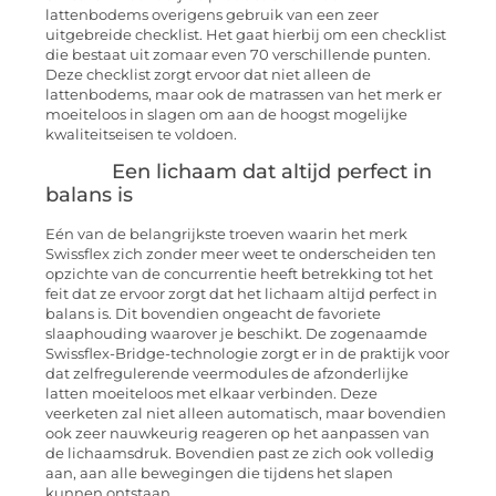
lattenbodems overigens gebruik van een zeer
uitgebreide checklist. Het gaat hierbij om een checklist
die bestaat uit zomaar even 70 verschillende punten.
Deze checklist zorgt ervoor dat niet alleen de
lattenbodems, maar ook de matrassen van het merk er
moeiteloos in slagen om aan de hoogst mogelijke
kwaliteitseisen te voldoen.
Een lichaam dat altijd perfect in
balans is
Eén van de belangrijkste troeven waarin het merk
Swissflex zich zonder meer weet te onderscheiden ten
opzichte van de concurrentie heeft betrekking tot het
feit dat ze ervoor zorgt dat het lichaam altijd perfect in
balans is. Dit bovendien ongeacht de favoriete
slaaphouding waarover je beschikt. De zogenaamde
Swissflex-Bridge-technologie zorgt er in de praktijk voor
dat zelfregulerende veermodules de afzonderlijke
latten moeiteloos met elkaar verbinden. Deze
veerketen zal niet alleen automatisch, maar bovendien
ook zeer nauwkeurig reageren op het aanpassen van
de lichaamsdruk. Bovendien past ze zich ook volledig
aan, aan alle bewegingen die tijdens het slapen
kunnen ontstaan.