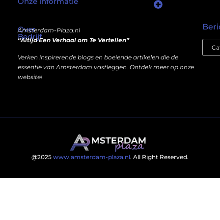
Onze informatie
Wat als er een marktplaats bestond waar je online autoriteit kunt inkopen?
Kun je écht geld verdienen met een website? Ja — maar niet op de manier die je misschien denkt.
Beri
Over
Amsterdam-Plaza.nl
Bedrijf
“Altijd Een Verhaal om Te Vertellen”
Verken inspirerende blogs en boeiende artikelen die de
essentie van Amsterdam vastleggen. Ontdek meer op onze
website!
@2025
www.amsterdam-plaza.nl
. All Right Reserved.