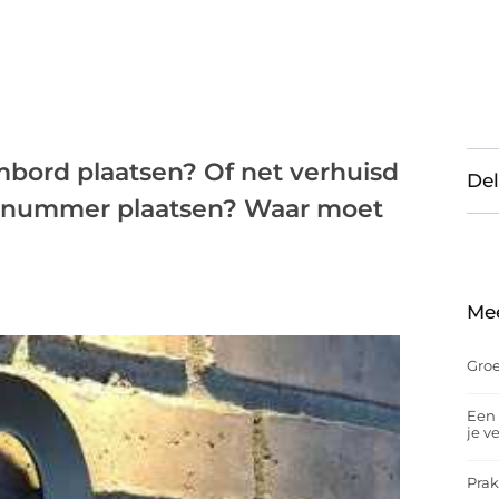
ord plaatsen? Of net verhuisd
Del
 nummer plaatsen? Waar moet
Me
Groe
Een 
je v
Prak