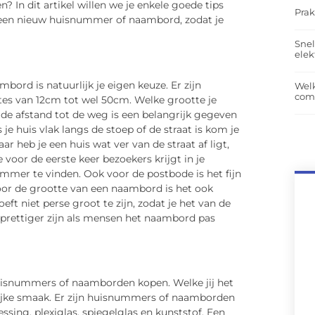
n dit artikel willen we je enkele goede tips
Prak
 een nieuw huisnummer of naambord, zodat je
Snel
elek
mbord is natuurlijk je eigen keuze. Er zijn
Wel
com
tes van 12cm tot wel 50cm. Welke grootte je
 de afstand tot de weg is een belangrijk gegeven
je huis vlak langs de stoep of de straat is kom je
heb je een huis wat ver van de straat af ligt,
voor de eerste keer bezoekers krijgt in je
ummer te vinden. Ook voor de postbode is het fijn
oor de grootte van een naambord is het ook
oeft niet perse groot te zijn, zodat je het van de
 prettiger zijn als mensen het naambord pas
uisnummers of naamborden kopen. Welke jij het
nlijke smaak. Er zijn huisnummers of naamborden
ssing, plexiglas, spiegelglas en kunststof. Een