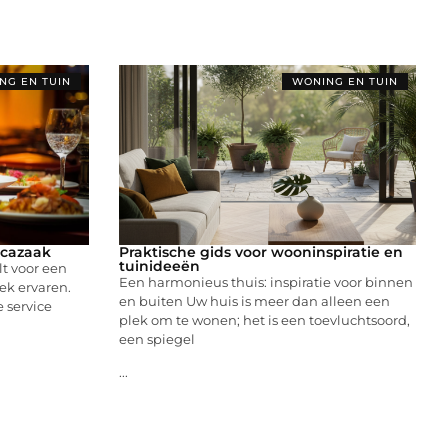
NG EN TUIN
WONING EN TUIN
ecazaak
Praktische gids voor wooninspiratie en
tuinideeën
lt voor een
Een harmonieus thuis: inspiratie voor binnen
ek ervaren.
en buiten Uw huis is meer dan alleen een
 service
plek om te wonen; het is een toevluchtsoord,
een spiegel
...