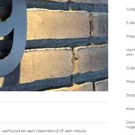
Gids
5 sf
Prak
Hers
een
Gids
Prak
Stap
Kies
Deze
rugp
 verhuisd en een naambord of een nieuw