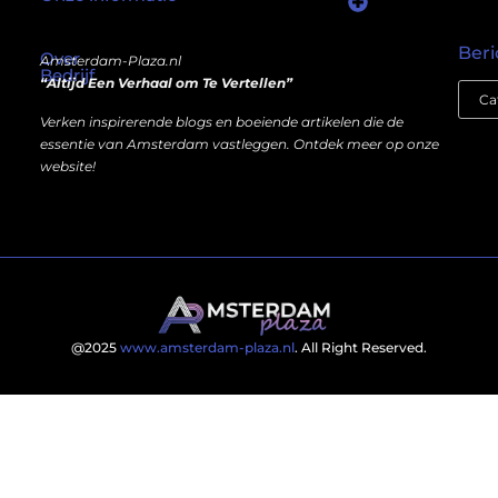
Wat als er een marktplaats bestond waar je online autoriteit kunt inkopen?
Kun je écht geld verdienen met een website? Ja — maar niet op de manier die je misschien denkt.
Beri
Over
Amsterdam-Plaza.nl
Bedrijf
“Altijd Een Verhaal om Te Vertellen”
Verken inspirerende blogs en boeiende artikelen die de
essentie van Amsterdam vastleggen. Ontdek meer op onze
website!
@2025
www.amsterdam-plaza.nl
. All Right Reserved.