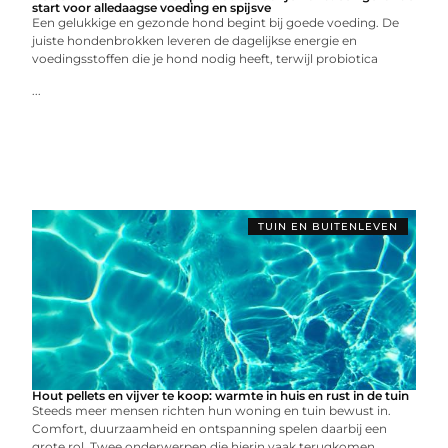
start voor alledaagse voeding en spijsve
Een gelukkige en gezonde hond begint bij goede voeding. De
juiste hondenbrokken leveren de dagelijkse energie en
voedingsstoffen die je hond nodig heeft, terwijl probiotica
...
TUIN EN BUITENLEVEN
Hout pellets en vijver te koop: warmte in huis en rust in de tuin
Steeds meer mensen richten hun woning en tuin bewust in.
Comfort, duurzaamheid en ontspanning spelen daarbij een
grote rol. Twee onderwerpen die hierin vaak terugkomen