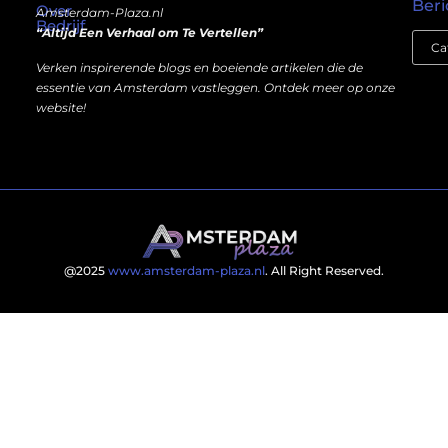
Beri
Over
Amsterdam-Plaza.nl
Bedrijf
“Altijd Een Verhaal om Te Vertellen”
Verken inspirerende blogs en boeiende artikelen die de
essentie van Amsterdam vastleggen. Ontdek meer op onze
website!
@2025
www.amsterdam-plaza.nl
. All Right Reserved.