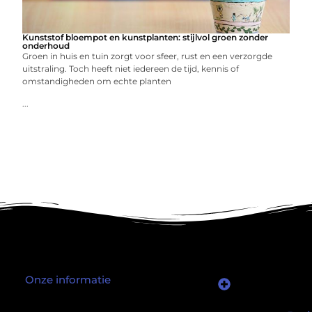
Kunststof bloempot en kunstplanten: stijlvol groen zonder
onderhoud
Groen in huis en tuin zorgt voor sfeer, rust en een verzorgde
uitstraling. Toch heeft niet iedereen de tijd, kennis of
omstandigheden om echte planten
...
Onze informatie
Wat als er een marktplaats bestond waar je online autoriteit kunt inkopen?
Kun je écht geld verdienen met een website? Ja — maar niet op de manier die je misschien denkt.