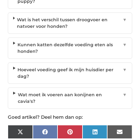
puppy?
Wat is het verschil tussen droogvoer en
▼
natvoer voor honden?
Kunnen katten dezelfde voeding eten als
▼
honden?
Hoeveel voeding geef ik mijn huisdier per
▼
dag?
Wat moet ik voeren aan konijnen en
▼
cavia's?
Goed artikel? Deel hem dan op:
X
Facebook
Pinterest
LinkedIn
Email
(Twitter)