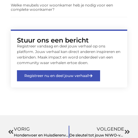
Welke meubels voor woonkamer heb je nodig voor een
complete woonkamer?
Stuur ons een bericht
Registreer vandaag en deel jouw verhaal op ons
platform. Jouw verhaal kan direct anderen inspireren en
verbinden. Maak impact en word onderdeel van een
community waar verhalen ertoe doen.
Registreer nu en deel jouw verhaal!
VORIG
VOLGENDE
Hondenvoer en Huisdierenvoeding: De Basis voor een Gezond Dier
De sleutel tot jouw NIWO-vergunning: wat je moet weten