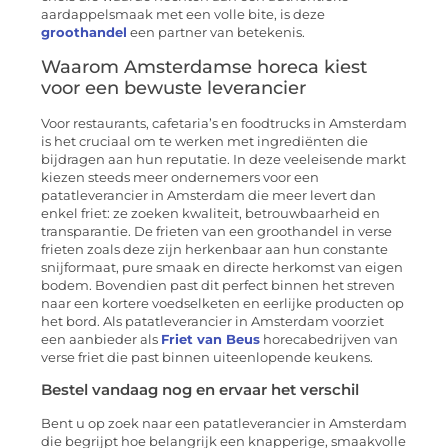
aardappelsmaak met een volle bite, is deze
groothandel
een partner van betekenis.
Waarom Amsterdamse horeca kiest
voor een bewuste leverancier
Voor restaurants, cafetaria’s en foodtrucks in Amsterdam
is het cruciaal om te werken met ingrediënten die
bijdragen aan hun reputatie. In deze veeleisende markt
kiezen steeds meer ondernemers voor een
patatleverancier in Amsterdam die meer levert dan
enkel friet: ze zoeken kwaliteit, betrouwbaarheid en
transparantie. De frieten van een groothandel in verse
frieten zoals deze zijn herkenbaar aan hun constante
snijformaat, pure smaak en directe herkomst van eigen
bodem. Bovendien past dit perfect binnen het streven
naar een kortere voedselketen en eerlijke producten op
het bord. Als patatleverancier in Amsterdam voorziet
een aanbieder als
Friet van Beus
horecabedrijven van
verse friet die past binnen uiteenlopende keukens.
Bestel vandaag nog en ervaar het verschil
Bent u op zoek naar een patatleverancier in Amsterdam
die begrijpt hoe belangrijk een knapperige, smaakvolle