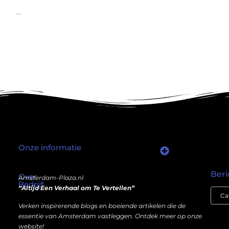
...
Onze informatie
Wat als er een marktplaats bestond waar je online autoriteit kunt inkopen?
Kun je écht geld verdienen met een website? Ja — maar niet op de manier die je misschien denkt.
Beri
Over
Amsterdam-Plaza.nl
Bedrijf
“Altijd Een Verhaal om Te Vertellen”
Verken inspirerende blogs en boeiende artikelen die de
essentie van Amsterdam vastleggen. Ontdek meer op onze
website!