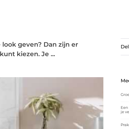
e look geven? Dan zijn er
Del
kunt kiezen. Je ...
Me
Groe
Een 
je v
Prak