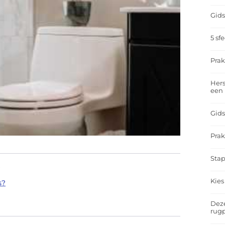
Gids
5 sf
Prak
Hers
een
Gids
Prak
Stap
?
Kies
s?
Deze
rugp