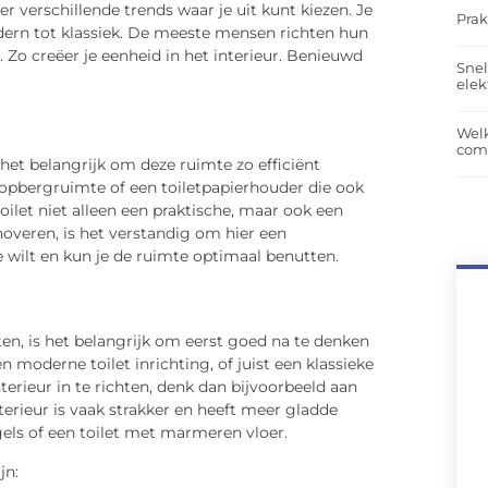
er verschillende trends waar je uit kunt kiezen. Je
Prak
ern tot klassiek. De meeste mensen richten hun
t. Zo creëer je eenheid in het interieur. Benieuwd
Snel
elek
Wel
com
 het belangrijk om deze ruimte zo efficiënt
 opbergruimte of een toiletpapierhouder die ook
oilet niet alleen een praktische, maar ook een
renoveren, is het verstandig om hier een
e wilt en kun je de ruimte optimaal benutten.
ten, is het belangrijk om eerst goed na te denken
een moderne toilet inrichting, of juist een klassieke
nterieur in te richten, denk dan bijvoorbeeld aan
terieur is vaak strakker en heeft meer gladde
egels of een toilet met marmeren vloer.
jn: