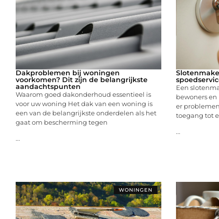
Dakproblemen bij woningen
Slotenmake
voorkomen? Dit zijn de belangrijkste
spoedservic
aandachtspunten
Een slotenma
Waarom goed dakonderhoud essentieel is
bewoners en 
voor uw woning Het dak van een woning is
er problemen
een van de belangrijkste onderdelen als het
toegang tot e
gaat om bescherming tegen
...
...
WONINGEN