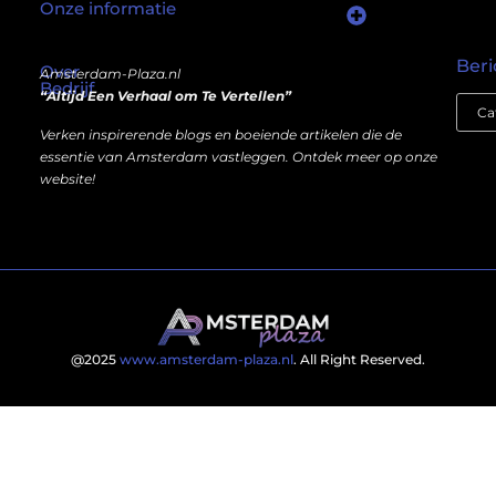
Onze informatie
Wat als er een marktplaats bestond waar je online autoriteit kunt inkopen?
Kun je écht geld verdienen met een website? Ja — maar niet op de manier die je misschien denkt.
Beri
Over
Amsterdam-Plaza.nl
Bedrijf
“Altijd Een Verhaal om Te Vertellen”
Verken inspirerende blogs en boeiende artikelen die de
essentie van Amsterdam vastleggen. Ontdek meer op onze
website!
@2025
www.amsterdam-plaza.nl
. All Right Reserved.