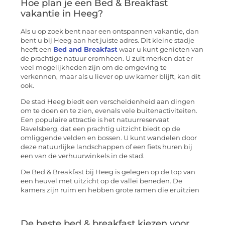
Hoe plan je een Bed & Breakfast
vakantie in Heeg?
Als u op zoek bent naar een ontspannen vakantie, dan
bent u bij Heeg aan het juiste adres. Dit kleine stadje
heeft een
Bed and Breakfast
waar u kunt genieten van
de prachtige natuur eromheen. U zult merken dat er
veel mogelijkheden zijn om de omgeving te
verkennen, maar als u liever op uw kamer blijft, kan dit
ook.
De stad Heeg biedt een verscheidenheid aan dingen
om te doen en te zien, evenals vele buitenactiviteiten.
Een populaire attractie is het natuurreservaat
Ravelsberg, dat een prachtig uitzicht biedt op de
omliggende velden en bossen. U kunt wandelen door
deze natuurlijke landschappen of een fiets huren bij
een van de verhuurwinkels in de stad.
De Bed & Breakfast bij Heeg is gelegen op de top van
een heuvel met uitzicht op de vallei beneden. De
kamers zijn ruim en hebben grote ramen die eruitzien
De beste bed & breakfast kiezen voor