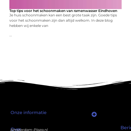
Top tips voor het schoonmaken van ramenwasser Eindhoven
Je huis schoonmaken kan een best grote taak zijn. Goede tips
voor het schoonmaken zijn dan altijd welkom. In deze blog
hebben wij enkele van
...
Onze informatie
Wat als er een marktplaats bestond waar je online autoriteit kunt inkopen?
Kun je écht geld verdienen met een website? Ja — maar niet op de manier die je misschien denkt.
Beri
Over
Amsterdam-Plaza.nl