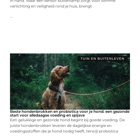
in hand. Waar een sensor buitenlamp zorgt voor slimme
verlichting en veiligheid rond je huis, brengt
...
TUIN EN BUITENLEVEN
Beste hondenbrokken en probiotica voor je hond: een gezonde
start voor alledaagse voeding en spijsve
Een gelukkige en gezonde hond begint bij goede voeding. De
juiste hondenbrokken leveren de dagelijkse energie en
voedingsstoffen die je hond nodig heeft, terwijl probiotica