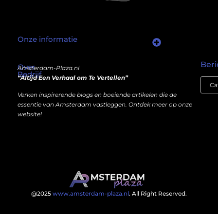
Onze informatie
Wat als er een marktplaats bestond waar je online autoriteit kunt inkopen?
Kun je écht geld verdienen met een website? Ja — maar niet op de manier die je misschien denkt.
Beri
Over
Amsterdam-Plaza.nl
Bedrijf
“Altijd Een Verhaal om Te Vertellen”
Verken inspirerende blogs en boeiende artikelen die de
essentie van Amsterdam vastleggen. Ontdek meer op onze
website!
@2025
www.amsterdam-plaza.nl
. All Right Reserved.