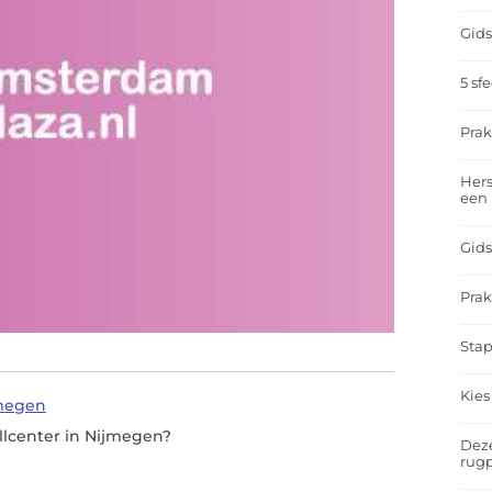
Gids
5 sf
Prak
Hers
een
Gids
Prak
Stap
Kies
jmegen
llcenter in Nijmegen?
Deze
rugp