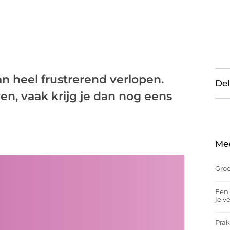
 heel frustrerend verlopen.
Del
jven, vaak krijg je dan nog eens
Me
Groe
Een 
je v
Prak