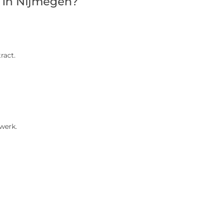
r in Nijmegen?
ract.
 werk.